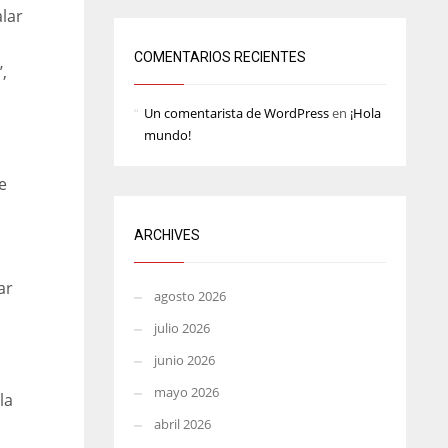
alar
ATL
MIN
PIT
24
6
20
COMENTARIOS RECIENTES
,
Un comentarista de WordPress
en
¡Hola
mundo!
e
ARCHIVES
ar
agosto 2026
julio 2026
junio 2026
mayo 2026
la
abril 2026