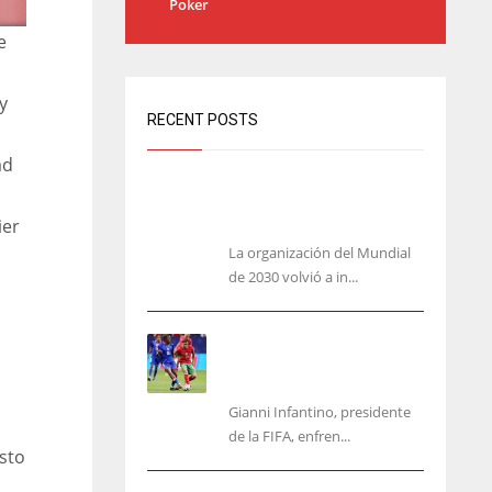
Poker
e
y
RECENT POSTS
ad
Análisis: una parte de España no
quiere el Mundial 2030 con
ier
Marruecos
La organización del Mundial
de 2030 volvió a in...
No jueguen con Infantino:
ofreció la final del Mundial
a Marruecos
Gianni Infantino, presidente
de la FIFA, enfren...
sto