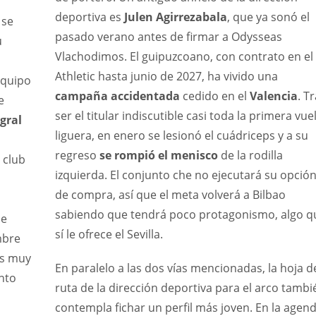
deportiva es
Julen Agirrezabala
, que ya sonó el
 se
pasado verano antes de firmar a Odysseas
u
Vlachodimos. El guipuzcoano, con contrato en el
Athletic hasta junio de 2027, ha vivido una
 equipo
campaña accidentada
cedido en el
Valencia
. T
e
ser el titular indiscutible casi toda la primera vue
gral
liguera, en enero se lesionó el cuádriceps y a su
regreso
se rompió el menisco
de la rodilla
 club
izquierda. El conjunto che no ejecutará su opció
de compra, así que el meta volverá a Bilbao
sabiendo que tendrá poco protagonismo, algo q
be
sí le ofrece el Sevilla.
mbre
es muy
En paralelo a las dos vías mencionadas, la hoja d
NYG
IND
NYJ
anto
ruta de la dirección deportiva para el arco tambi
24
34
3
contempla fichar un perfil más joven. En la agen