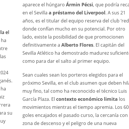
aparece el húngaro
Ármin Pécsi
, que podría rec
MIA
MIN
ATL
en el Sevilla
a préstamo del Liverpool
. A sus 21
17
6
24
años, es el titular del equipo reserva del club ‘red’
donde confían mucho en su potencial. Por otro
la el
lado, existe la posibilidad de que promocionen
 ha
definitivamente a
Alberto Flores
. El capitán del
ntre
Sevilla Atlético ha demostrado madurez suficient
las
como para dar el salto al primer equipo.
2024
Sean cuales sean los porteros elegidos para el
ganés.
próximo Sevilla, en el club asumen que deben hil
 ha
muy fino, tal como ha reconocido el técnico Luis
iz
García Plaza. El
contexto económico limita
los
rrera
movimientos mientras el tiempo apremia. Los 60
ara su
goles encajados el pasado curso, la cercanía con 
muy
zona de descenso y el peligro de una nueva