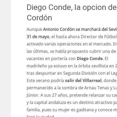
Diego Conde, la opcion de
PIT
OAK
20
19
Cordón
Aunque
Antonio Cordón se marchará del Sevil
31 de mayo
, el hasta ahora Director de Fútbol
activado varias operaciones en el mercado. E
las últimas, se había propuesto cubrir una de 
vacantes en portería con
Diego Conde
. El
madrileño ya estuvo en la órbita sevillista en 
tras despuntar en Segunda División con el Le
Este verano podría
salir del Villarreal
, donde
permanecido a la sombra de Arnau Tenas y Lu
Júnior. A sus 27 años, pretende relanzar su ca
y la capital andaluza es un destino atractivo p
familia, pues su mujer es gaditana y conoce 