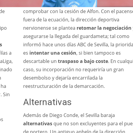
de
comprobar con la cesión de Alfon. Con el pacens
fuera de la ecuación, la dirección deportiva
ipo
nervionense se plantea
retomar la negociación
asegurarse la llegada del guardameta; tal como
s
informó hace unos días ABC de Sevilla, la priorid
ilas a
es
intentar una cesión
, si bien tampoco es
aLiga,
descartable un
traspaso a bajo coste
. En cualqu
minado
caso, su incorporación no requeriría un gran
n
desembolso y dejaría encarrilada la
 ha
reestructuración de la demarcación.
. Sin
Alternativas
Además de Diego Conde, el Sevilla baraja
os
alternativas
que no son excluyentes para el pue
de portero. Un antiguo anhelo de la dirección