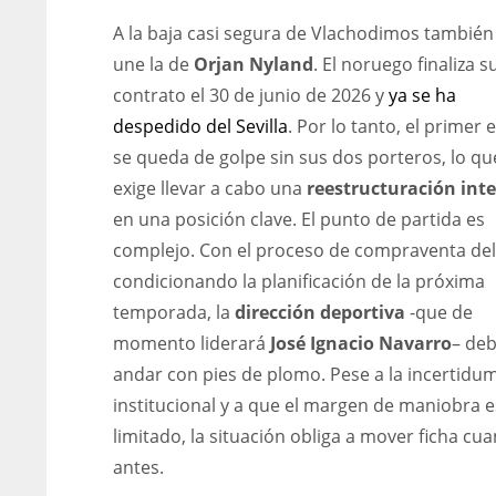
A la baja casi segura de Vlachodimos también
une la de
Orjan Nyland
. El noruego finaliza s
contrato el 30 de junio de 2026 y
ya se ha
despedido del Sevilla
. Por lo tanto, el primer
se queda de golpe sin sus dos porteros, lo qu
exige llevar a cabo una
reestructuración inte
en una posición clave. El punto de partida es
complejo. Con el proceso de compraventa del
condicionando la planificación de la próxima
temporada, la
dirección deportiva
-que de
momento liderará
José Ignacio Navarro
– de
andar con pies de plomo. Pese a la incertidu
institucional y a que el margen de maniobra 
DEN
NE
limitado, la situación obliga a mover ficha cu
24
16
antes.