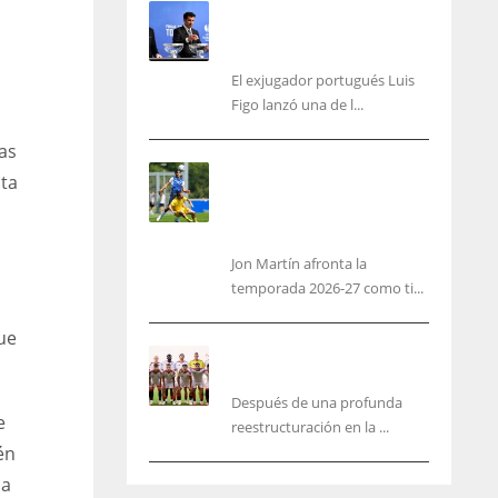
Se fue con todo: Luis Figo
exige salida inmediata de
Infantino de FIFA
El exjugador portugués Luis
Figo lanzó una de l...
ras
Jon Martín: «No pienso en
lta
si soy joven, pienso en
hacerlo lo mejor posible
pese a mi juventud»
Jon Martín afronta la
n
temporada 2026-27 como ti...
ue
García Plaza elige a sus
capitanes
Después de una profunda
e
reestructuración en la ...
NYJ
IND
DEN
én
3
34
24
da