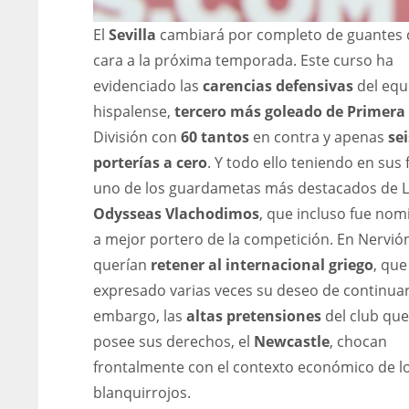
El
Sevilla
cambiará por completo de guantes 
cara a la próxima temporada. Este curso ha
evidenciado las
carencias defensivas
del equ
hispalense,
tercero más goleado de Primera
División con
60 tantos
en contra y apenas
sei
porterías a cero
. Y todo ello teniendo en sus f
uno de los guardametas más destacados de L
Odysseas Vlachodimos
, que incluso fue no
a mejor portero de la competición. En Nervió
querían
retener al internacional griego
, que
expresado varias veces su deseo de continuar
embargo, las
altas pretensiones
del club que
posee sus derechos, el
Newcastle
, chocan
frontalmente con el contexto económico de l
blanquirrojos.