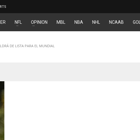
RTS
ER
NFL
OPINION
MBL
NBA
NHL
NCAAB
GO
LDRÁ DE LISTA PARA EL MUNDIAL