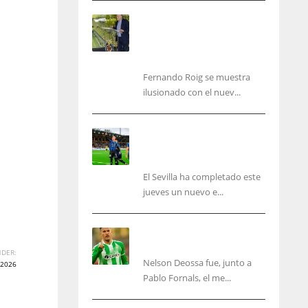
Fernando Roig: “Tenemos
que marcarnos el objetivo
de un tercer año en
Champions”
Fernando Roig se muestra
ilusionado con el nuev...
El Sevilla sigue con su
puesta a punto mientras
acelera en el mercado
El Sevilla ha completado este
jueves un nuevo e...
Nelson Deossa cambia el
guión
DER:
Nelson Deossa fue, junto a
2026
IND
NYJ
Pablo Fornals, el me...
34
3