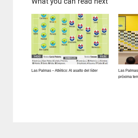
What you can read next
WSH
WSH
26
26
Las Palmas – Atlético: Al asalto del líder
Las Palmas 
próxima te