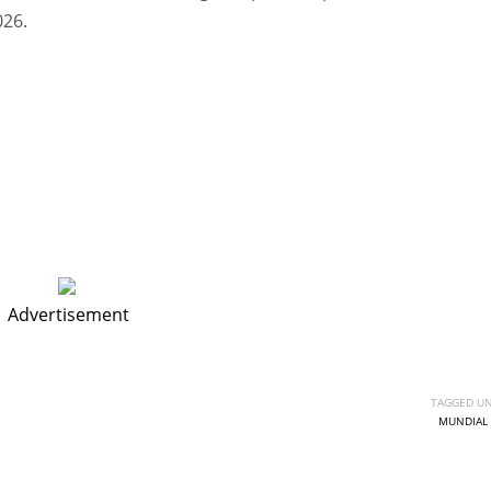
026.
Advertisement
TAGGED UN
MUNDIAL 
DEN
NE
NYG
24
16
24