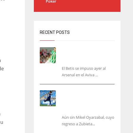
Poker
RECENT POSTS
Bartra: «Tenemos muchas
ganas de lo que creo puede
á
ser un gran año»
de
El Betis se impuso ayer al
Arsenal en el Aviva ...
Kubo, la gran atracción de
la Real en los amistosos de
este fin de semana en
Colonia
a
Aún sin Mikel Oyarzabal, cuyo
su
regreso a Zubieta...