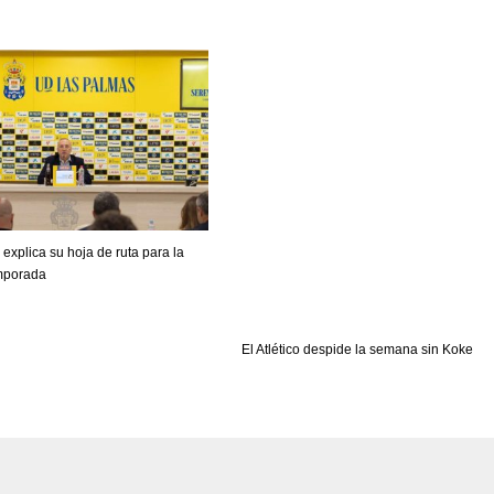
PIT
OAK
MIA
20
19
17
explica su hoja de ruta para la
mporada
El Atlético despide la semana sin Koke