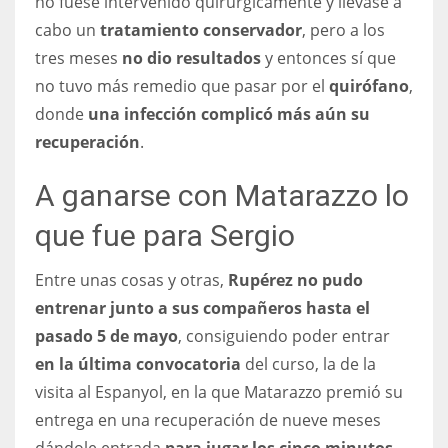
no fuese intervenido quirúrgicamente y llevase a
17
cabo un
tratamiento conservador
, pero a los
tres meses
no dio resultados
y entonces sí que
no tuvo más remedio que pasar por el
quirófano
,
DAL
donde
una infección complicó más aún su
22
recuperación
.
WSH
A ganarse con Matarazzo lo
26
que fue para Sergio
Entre unas cosas y otras,
Rupérez no pudo
entrenar junto a sus compañeros hasta el
pasado 5 de mayo
, consiguiendo poder entrar
en la última convocatoria
del curso, la de la
visita al Espanyol, en la que Matarazzo premió su
entrega en una recuperación de nueve meses