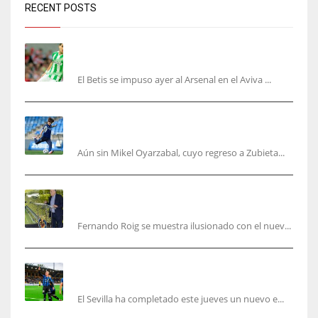
RECENT POSTS
Bartra: «Tenemos muchas ganas de lo que creo
puede ser un gran año»
El Betis se impuso ayer al Arsenal en el Aviva ...
Kubo, la gran atracción de la Real en los
amistosos de este fin de semana en Colonia
Aún sin Mikel Oyarzabal, cuyo regreso a Zubieta...
Fernando Roig: “Tenemos que marcarnos el
objetivo de un tercer año en Champions”
Fernando Roig se muestra ilusionado con el nuev...
El Sevilla sigue con su puesta a punto mientras
acelera en el mercado
El Sevilla ha completado este jueves un nuevo e...