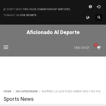
×
DON'T MISS
TWO HUGE CHAMPIONSHIP MATCHES
,
MATCHES
TONIGHT ON
FOX SPORTS
Aficionado Al Deporte
FAN SHOP
HOME
SIN CATEGORIZAR
RUPÉREZ, LO QUE PUDO HABER SIDO Y NO FUE
Sports News