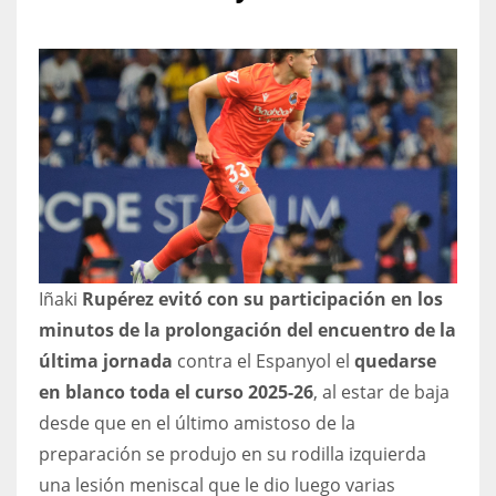
NYJ
3
ATL
24
Iñaki
Rupérez evitó con su participación en los
IND
minutos de la prolongación del encuentro de la
34
última jornada
contra el Espanyol el
quedarse
en blanco toda el curso 2025-26
, al estar de baja
MIN
desde que en el último amistoso de la
6
preparación se produjo en su rodilla izquierda
una lesión meniscal que le dio luego varias