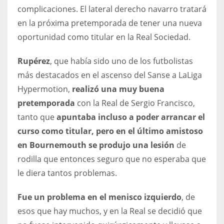
DEN
complicaciones. El lateral derecho navarro tratará
24
en la próxima pretemporada de tener una nueva
oportunidad como titular en la Real Sociedad.
PIT
Rupérez
, que había sido uno de los futbolistas
20
más destacados en el ascenso del Sanse a LaLiga
Hypermotion,
realizó una muy buena
NE
pretemporada
con la Real de Sergio Francisco,
16
tanto que
apuntaba incluso a poder arrancar el
curso como titular, pero en el último amistoso
OAK
en Bournemouth se produjo una lesión
de
19
rodilla que entonces seguro que no esperaba que
le diera tantos problemas.
NYG
24
Fue un problema en el menisco izquierdo
, de
esos que hay muchos, y en la Real se decidió que
MIA