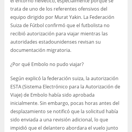
el entorno helvético, especialmente porque se
DEN
trata de uno de los referentes ofensivos del
24
equipo dirigido por Murat Yakin. La Federación
Suiza de Fútbol confirmó que el futbolista no
PIT
recibió autorización para viajar mientras las
20
autoridades estadounidenses revisan su
documentación migratoria.
NE
16
¿Por qué Embolo no pudo viajar?
Según explicó la federación suiza, la autorización
OAK
ESTA (Sistema Electrónico para la Autorización de
19
Viaje) de Embolo había sido aprobada
inicialmente. Sin embargo, pocas horas antes del
NYG
desplazamiento se notificó que la solicitud había
24
sido enviada a una revisión adicional, lo que
impidió que el delantero abordara el vuelo junto
MIA