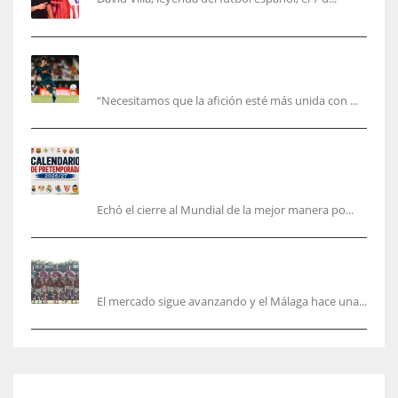
El Valencia está ‘roto’ en pleno mes de agosto:
la bronca interminable
“Necesitamos que la afición esté más unida con ...
Pretemporada de LaLiga 2026/27: fechas,
horarios y dónde ver todos los amistosos de los
equipos en España
Echó el cierre al Mundial de la mejor manera po...
La Hypermotion mira a La Rosaleda en el
mercado
El mercado sigue avanzando y el Málaga hace una...