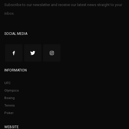
Subscribe to our newsletter and receive our latest news straight to your
inbox.
SOCIAL MEDIA
INFORMATION
UFC
Olympics
Boxing
Tennis
Poker
WEBSITE