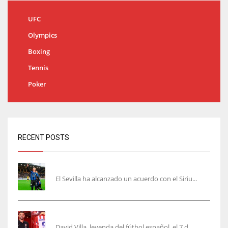
UFC
Olympics
Boxing
Tennis
Poker
RECENT POSTS
Robbie Ure será el ‘9’ del Sevilla
El Sevilla ha alcanzado un acuerdo con el Siriu...
Villa, la guinda de Casa Atleti
David Villa, leyenda del fútbol español, el 7 d...