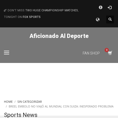
×
DON'T MISS
TWO HUGE CHAMPIONSHIP MATCHES
,
MATCHES
TONIGHT ON
FOX SPORTS
Aficionado Al Deporte
FAN SHOP
HOME
SIN CATEGORIZAR
BREEL EMBOLO NO VIAJÓ AL MUNDIAL CON SUIZA: INESPERADO PROBLEMA
Sports News