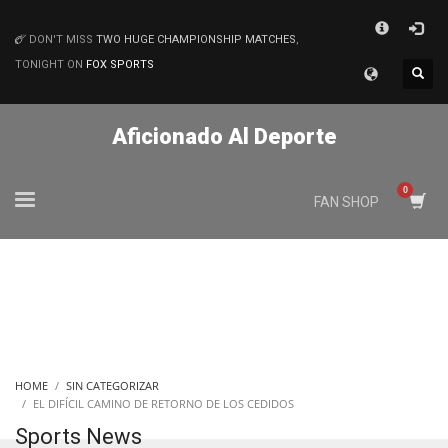
×
DON'T MISS
TWO HUGE CHAMPIONSHIP MATCHES
,
MATCHES
TONIGHT ON
FOX SPORTS
Aficionado Al Deporte
FAN SHOP
HOME
SIN CATEGORIZAR
EL DIFÍCIL CAMINO DE RETORNO DE LOS CEDIDOS
Sports News