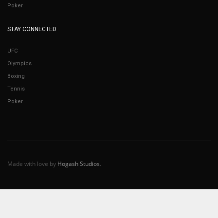
Poker
STAY CONNECTED
UFC
Olympics
Boxing
Tennis
Poker
Made with love by
Hogash Studios
.