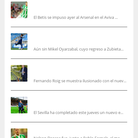
Bartra: «Tenemos muchas ganas de lo que creo
puede ser un gran año»
El Betis se impuso ayer al Arsenal en el Aviva ...
Kubo, la gran atracción de la Real en los
amistosos de este fin de semana en Colonia
Aún sin Mikel Oyarzabal, cuyo regreso a Zubieta...
Fernando Roig: “Tenemos que marcarnos el
objetivo de un tercer año en Champions”
Fernando Roig se muestra ilusionado con el nuev...
El Sevilla sigue con su puesta a punto mientras
acelera en el mercado
El Sevilla ha completado este jueves un nuevo e...
Nelson Deossa cambia el guión