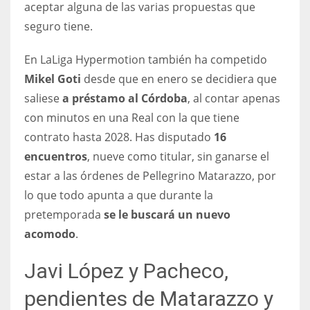
aceptar alguna de las varias propuestas que
17
seguro tiene.
En LaLiga Hypermotion también ha competido
DAL
Mikel Goti
desde que en enero se decidiera que
22
saliese
a préstamo al Córdoba
, al contar apenas
con minutos en una Real con la que tiene
WSH
contrato hasta 2028. Has disputado
16
26
encuentros
, nueve como titular, sin ganarse el
estar a las órdenes de Pellegrino Matarazzo, por
lo que todo apunta a que durante la
pretemporada
se le buscará un nuevo
acomodo
.
Javi López y Pacheco,
pendientes de Matarazzo y