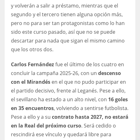
DEN
y volverán a salir a préstamo, mientras que el
24
segundo y el tercero tienen alguna opción más,
pero no para ser tan protagonistas como lo han
PIT
sido este curso pasado, así que no se puede
20
descartar para nada que sigan el mismo camino
que los otros dos.
NE
Carlos Fernández
fue el último de los cuatro en
16
concluir la campaña 2025-26, con un
descenso
con el Mirandés
en el que no pudo participar en
OAK
el partido decisivo, frente al Leganés. Pese a ello,
19
el sevillano ha estado a un alto nivel, con
16 goles
en 35 encuentros
, volviendo a sentirse futbolista.
NYG
Pese a ello y a su
contrato hasta 2027, no estará
24
en la Real del próximo curso
. Será cedido o
rescindirá ese vínculo y quedará libre para
MIA