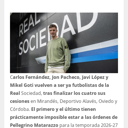
NYJ
3
ATL
24
C
arlos Fernández, Jon Pacheco, Javi López y
IND
Mikel Goti vuelven a ser ya futbolistas de la
34
Real
Sociedad,
tras finalizar los cuatro sus
cesiones
en Mirandés, Deportivo Alavés, Oviedo y
MIN
Córdoba.
El primero y el último tienen
6
prácticamente imposible estar a las órdenes de
Pellegrino Matarazzo
para la temporada 2026-27