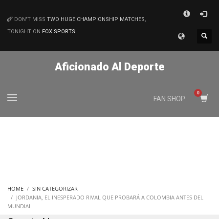
×
DON'T MISS
TWO HUGE CHAMPIONSHIP MATCHES
,
MATCHES
TONIGHT ON
FOX SPORTS
Aficionado Al Deporte
FAN SHOP
HOME
SIN CATEGORIZAR
JORDANIA, EL INESPERADO RIVAL QUE PROBARÁ A COLOMBIA ANTES DEL
MUNDIAL