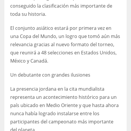
DEN
conseguido la clasificación más importante de
24
toda su historia.
PIT
El conjunto asiático estará por primera vez en
20
una Copa del Mundo, un logro que tomó aún más
relevancia gracias al nuevo formato del torneo,
que reunirá a 48 selecciones en Estados Unidos,
NE
México y Canadá.
16
Un debutante con grandes ilusiones
OAK
19
La presencia jordana en la cita mundialista
representa un acontecimiento histórico para un
país ubicado en Medio Oriente y que hasta ahora
NYG
nunca había logrado instalarse entre los
24
participantes del campeonato más importante
del planeta.
MIA