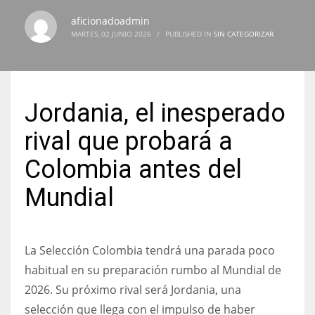
aficionadoadmin
MARTES, 02 JUNIO 2026
/
PUBLISHED IN
SIN CATEGORIZAR
NYJ
3
Jordania, el inesperado
ATL
rival que probará a
24
Colombia antes del
Mundial
IND
34
La Selección Colombia tendrá una parada poco
MIN
habitual en su preparación rumbo al Mundial de
6
2026. Su próximo rival será Jordania, una
selección que llega con el impulso de haber