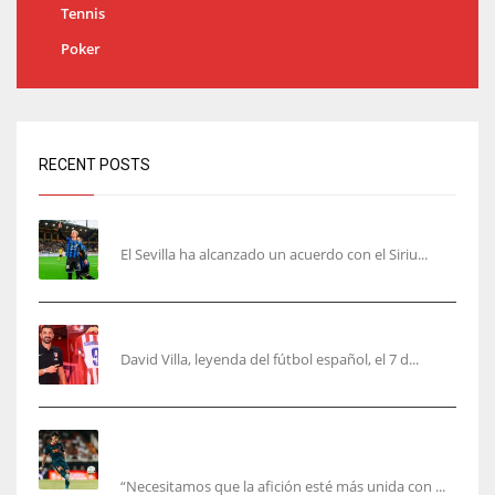
Tennis
Poker
RECENT POSTS
Robbie Ure será el ‘9’ del Sevilla
El Sevilla ha alcanzado un acuerdo con el Siriu...
Villa, la guinda de Casa Atleti
David Villa, leyenda del fútbol español, el 7 d...
El Valencia está ‘roto’ en pleno mes de agosto:
la bronca interminable
“Necesitamos que la afición esté más unida con ...