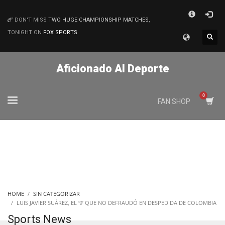
×
DON'T MISS
TWO HUGE CHAMPIONSHIP MATCHES
,
MATCHES
TONIGHT ON
FOX SPORTS
Aficionado Al Deporte
FAN SHOP
HOME
SIN CATEGORIZAR
LUIS JAVIER SUÁREZ, EL ‘9’ QUE NO DEFRAUDÓ EN DESPEDIDA DE COLOMBIA
Sports News