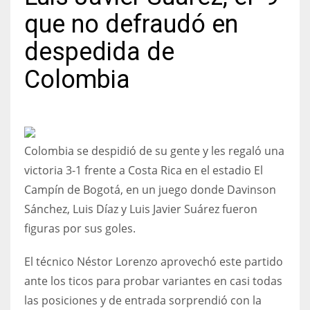
que no defraudó en
despedida de
Colombia
NYJ
3
ATL
Colombia se despidió de su gente y les regaló una
24
victoria 3-1 frente a Costa Rica en el estadio El
Campín de Bogotá, en un juego donde Davinson
IND
Sánchez, Luis Díaz y Luis Javier Suárez fueron
34
figuras por sus goles.
MIN
El técnico Néstor Lorenzo aprovechó este partido
6
ante los ticos para probar variantes en casi todas
las posiciones y de entrada sorprendió con la