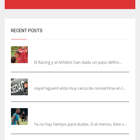
RECENT POSTS
El órdago de Chema Aragón deja a punto el
fichaje de Agirrezabala
El Racing y el Athletic han dado un paso defini...
Aguerd, sólo falta el reconocimiento médico
nayef Aguerd está muy cerca de convertirse en l...
Corberán pide un central titular por delante de
Tárrega y De Haas
Ya no hay tiempo para dudas. O al menos, éste v...