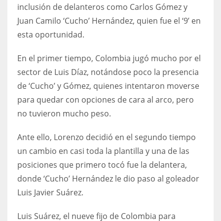
DEN
inclusión de delanteros como Carlos Gómez y
24
Juan Camilo ‘Cucho’ Hernández, quien fue el ‘9’ en
esta oportunidad.
PIT
En el primer tiempo, Colombia jugó mucho por el
20
sector de Luis Díaz, notándose poco la presencia
de ‘Cucho’ y Gómez, quienes intentaron moverse
NE
para quedar con opciones de cara al arco, pero
16
no tuvieron mucho peso.
OAK
Ante ello, Lorenzo decidió en el segundo tiempo
19
un cambio en casi toda la plantilla y una de las
posiciones que primero tocó fue la delantera,
donde ‘Cucho’ Hernández le dio paso al goleador
NYG
Luis Javier Suárez.
24
Luis Suárez, el nueve fijo de Colombia para
MIA