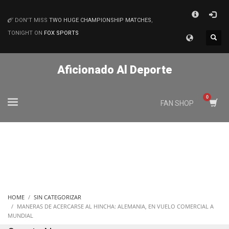
×
DON'T MISS
TWO HUGE CHAMPIONSHIP MATCHES
,
MATCHES
TONIGHT ON
FOX SPORTS
Aficionado Al Deporte
FAN SHOP
HOME
SIN CATEGORIZAR
MANERAS DE ACERCARSE AL HINCHA: ALEMANIA, EN VUELO COMERCIAL A
MUNDIAL