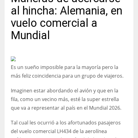
al hincha: Alemania, en
vuelo comercial a
Mundial
NYJ
3
ATL
Es un sueño imposible para la mayoría pero la
24
más feliz coincidencia para un grupo de viajeros.
IND
Imaginen estar abordando el avión y que en la
34
fila, como un vecino más, esté la super estrella
que va a representar al país en el Mundial 2026.
MIN
6
Tal cual les ocurrió a los afortunados pasajeros
del vuelo comercial LH434 de la aerolínea