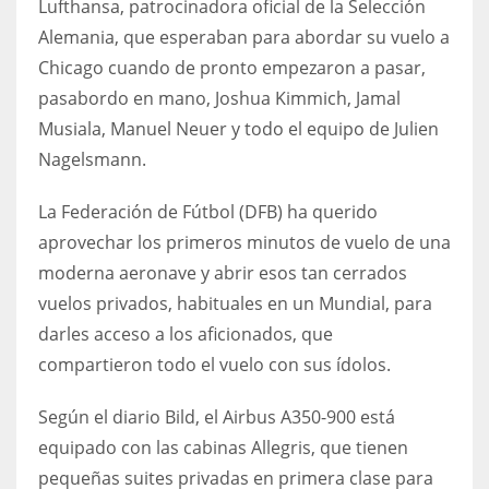
Lufthansa, patrocinadora oficial de la Selección
DEN
Alemania, que esperaban para abordar su vuelo a
24
Chicago cuando de pronto empezaron a pasar,
pasabordo en mano, Joshua Kimmich, Jamal
PIT
Musiala, Manuel Neuer y todo el equipo de Julien
20
Nagelsmann.
NE
La Federación de Fútbol (DFB) ha querido
16
aprovechar los primeros minutos de vuelo de una
moderna aeronave y abrir esos tan cerrados
OAK
vuelos privados, habituales en un Mundial, para
19
darles acceso a los aficionados, que
compartieron todo el vuelo con sus ídolos.
NYG
Según el diario Bild, el Airbus A350-900 está
24
equipado con las cabinas Allegris, que tienen
pequeñas suites privadas en primera clase para
MIA