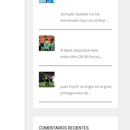
carácter personal no
deportiva
Gonçalo Guedes no ha
entrenado hoy con la Real ...
El Betis rinde homenaje en
Dublín a Patrick O’Connell
El Betis disputará este
miércoles (20:30 horas)...
Foyth supera su enésimo
“infierno”
Juan Foyth se erigió en el gran
protagonista de...
J
IND
DEN
34
24
COMENTARIOS RECIENTES