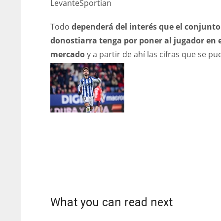
Levante
Sportian
Todo
dependerá del interés que el conjunto
donostiarra tenga por poner al jugador en e
mercado
y a partir de ahí las cifras que se p
DEN
NE
NYG
What you can read next
24
16
24