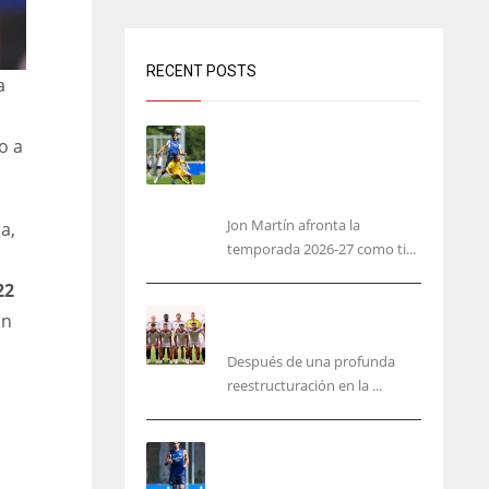
RECENT POSTS
a
Jon Martín: «No pienso en
o a
si soy joven, pienso en
hacerlo lo mejor posible
pese a mi juventud»
Jon Martín afronta la
a,
temporada 2026-27 como ti...
22
García Plaza elige a sus
on
capitanes
Después de una profunda
reestructuración en la ...
Guedes sera bajá unos días
por una operación de