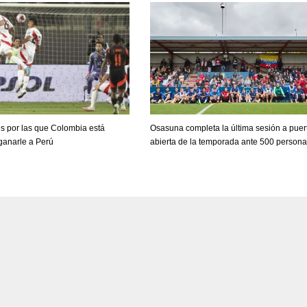
MIN
ATL
AT
6
24
24
s por las que Colombia está
Osasuna completa la última sesión a puer
ganarle a Perú
abierta de la temporada ante 500 person