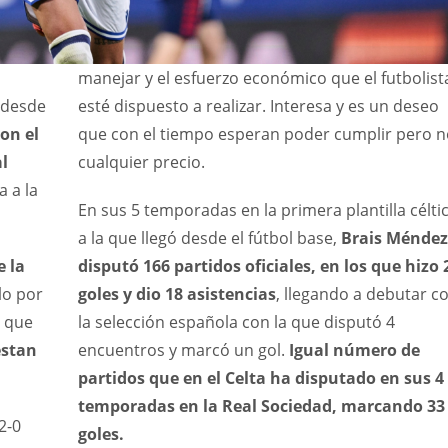
manejar y el esfuerzo económico que el futbolist
 desde
esté dispuesto a realizar. Interesa y es un deseo
on el
que con el tiempo esperan poder cumplir pero n
al
cualquier precio.
 a la
En sus 5 temporadas en la primera plantilla céltic
a la que llegó desde el fútbol base,
Brais Méndez
e la
disputó 166 partidos oficiales, en los que hizo 
lo por
goles y dio 18 asistencias
, llegando a debutar c
o que
la selección española con la que disputó 4
estan
encuentros y marcó un gol.
Igual número de
partidos que en el Celta ha disputado en sus 4
temporadas en la Real Sociedad, marcando 33
2-0
goles.