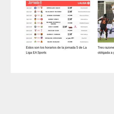
PIT
OAK
MIA
20
19
17
Estos son los horarios de la jornada 5 de La
Tres razone
Liga EA Sports
obligada a 