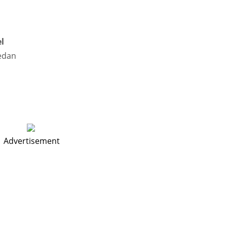
l
uedan
Advertisement
IND
NYJ
NY
34
3
3