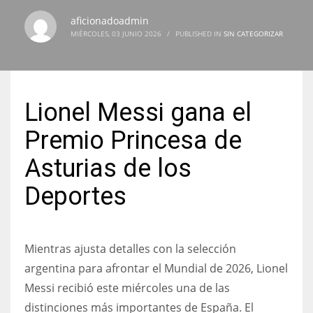
aficionadoadmin
MIÉRCOLES, 03 JUNIO 2026
/
PUBLISHED IN
SIN CATEGORIZAR
NYJ
3
Lionel Messi gana el
ATL
Premio Princesa de
24
Asturias de los
Deportes
IND
34
Mientras ajusta detalles con la selección
MIN
argentina para afrontar el Mundial de 2026, Lionel
6
Messi recibió este miércoles una de las
distinciones más importantes de España. El