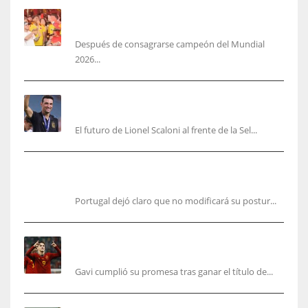
Yamal no se quita la camisa de Colombia: ‘más
colombiano que la arepa’
Después de consagrarse campeón del Mundial
2026...
‘Mi plan A, B y C es Scaloni’, En Argentina no
planean cambiar de DT
El futuro de Lionel Scaloni al frente de la Sel...
Portugal, firme: mantiene su postura para organizar el
Mundial 2030
Portugal dejó claro que no modificará su postur...
Cucurella y Gavi ya cumplieron sus promesas,
pero faltan varios aún
Gavi cumplió su promesa tras ganar el título de...