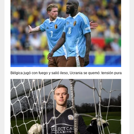
Bélgica jugó con fuego y salió ileso, Ucrania se quemó: tensión pura