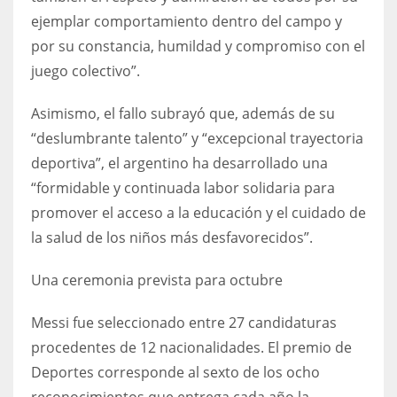
ejemplar comportamiento dentro del campo y
17
por su constancia, humildad y compromiso con el
juego colectivo”.
DAL
22
Asimismo, el fallo subrayó que, además de su
“deslumbrante talento” y “excepcional trayectoria
WSH
deportiva”, el argentino ha desarrollado una
26
“formidable y continuada labor solidaria para
promover el acceso a la educación y el cuidado de
la salud de los niños más desfavorecidos”.
Una ceremonia prevista para octubre
Messi fue seleccionado entre 27 candidaturas
procedentes de 12 nacionalidades. El premio de
Deportes corresponde al sexto de los ocho
reconocimientos que entrega cada año la