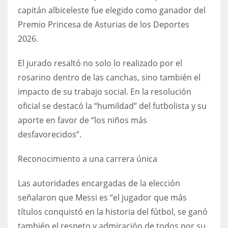
DEN
capitán albiceleste fue elegido como ganador del
24
Premio Princesa de Asturias de los Deportes
2026.
PIT
20
El jurado resaltó no solo lo realizado por el
rosarino dentro de las canchas, sino también el
impacto de su trabajo social. En la resolución
NE
oficial se destacó la “humildad” del futbolista y su
16
aporte en favor de “los niños más
desfavorecidos”.
OAK
19
Reconocimiento a una carrera única
Las autoridades encargadas de la elección
NYG
señalaron que Messi es “el jugador que más
24
títulos conquistó en la historia del fútbol, se ganó
también el respeto y admiración de todos por su
MIA