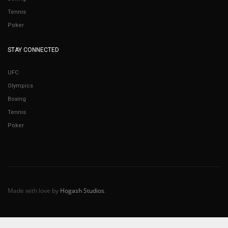
Tennis
Poker
STAY CONNECTED
UFC
Olympics
Boxing
Tennis
Poker
Made with love by
Hogash Studios
.