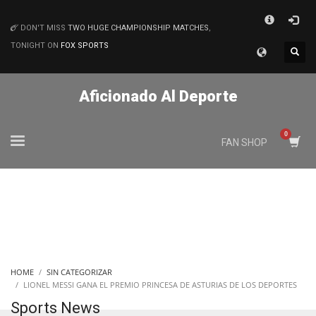
×
DON'T MISS
TWO HUGE CHAMPIONSHIP MATCHES
,
MATCHES
TONIGHT ON
FOX SPORTS
Aficionado Al Deporte
FAN SHOP
HOME
SIN CATEGORIZAR
LIONEL MESSI GANA EL PREMIO PRINCESA DE ASTURIAS DE LOS DEPORTES
Sports News