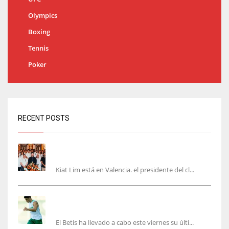
Olympics
Boxing
Tennis
Poker
RECENT POSTS
Kiat Lim visita el nuevo Mestalla y la Basílica
junto a la plantilla
Kiat Lim está en Valencia. el presidente del cl...
Cucho, Fidalgo y Marc Roca, en la lista para
recibir al Bournemouth
El Betis ha llevado a cabo este viernes su últi...