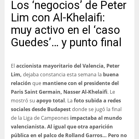
Los ‘negocios’ de Peter
Lim con Al-Khelaifi:
muy activo en el ‘caso
NYJ
Guedes’… y punto final
3
ATL
El
accionista mayoritario del Valencia, Peter
24
Lim,
dejaba constancia esta semana la
buena
relación
que
mantiene con el presidente del
IND
Paris Saint Germain, Nasser Al-Khelaifi
. Le
34
mostró su
apoyo total
. La
foto subida a redes
sociales desde Budapest
donde se jugó la final
MIN
de la Liga de Campeones
impactaba al mundo
6
valencianista. Al igual que otra aparición
pública en el palco de Rolland Garros… Pero no