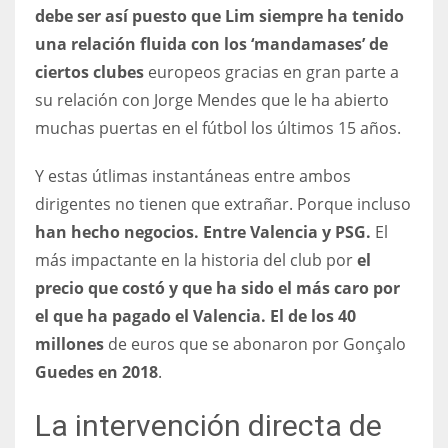
DEN
debe ser así puesto que Lim siempre ha tenido
24
una relación fluida con los ‘mandamases’ de
ciertos clubes
europeos gracias en gran parte a
PIT
su relación con Jorge Mendes que le ha abierto
20
muchas puertas en el fútbol los últimos 15 años.
Y estas útlimas instantáneas entre ambos
NE
dirigentes no tienen que extrañar. Porque incluso
16
han hecho negocios. Entre Valencia y PSG.
El
más impactante en la historia del club por
el
OAK
precio que costó y que ha sido el más caro por
19
el que ha pagado el Valencia. El de los 40
millones
de euros que se abonaron por Gonçalo
NYG
Guedes en 2018
.
24
La intervención directa de
MIA