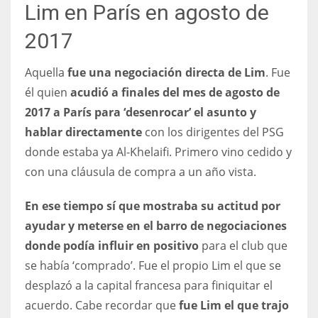
Lim en París en agosto de
17
2017
DAL
Aquella
fue una negociación directa de Lim
. Fue
22
él quien
acudió a finales del mes de agosto de
2017 a París para ‘desenrocar’ el asunto y
WSH
hablar directamente
con los dirigentes del PSG
26
donde estaba ya Al-Khelaifi. Primero vino cedido y
con una cláusula de compra a un año vista.
En ese tiempo sí que mostraba su actitud por
ayudar y meterse en el barro de negociaciones
donde podía influir en positivo
para el club que
se había ‘comprado’. Fue el propio Lim el que se
desplazó a la capital francesa para finiquitar el
acuerdo. Cabe recordar que
fue Lim el que trajo