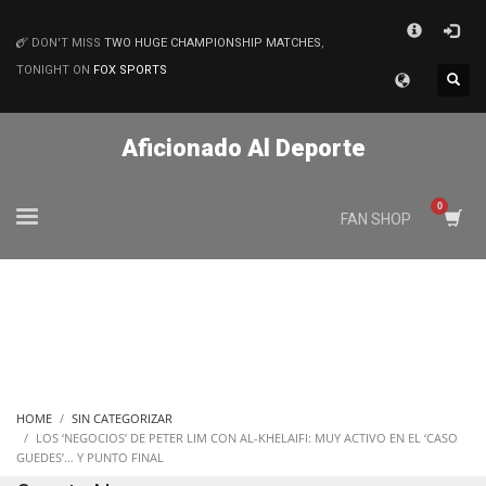
×
DON'T MISS
TWO HUGE CHAMPIONSHIP MATCHES
,
MATCHES
TONIGHT ON
FOX SPORTS
Aficionado Al Deporte
FAN SHOP
HOME
SIN CATEGORIZAR
LOS ‘NEGOCIOS’ DE PETER LIM CON AL-KHELAIFI: MUY ACTIVO EN EL ‘CASO
GUEDES’… Y PUNTO FINAL