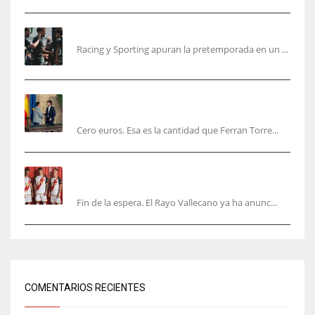
El Racing deja atrás las malas sensaciones
Racing y Sporting apuran la pretemporada en un ...
Ferran Torres será gratis total para los
valencianos
Cero euros. Esa es la cantidad que Ferran Torre...
El Rayo Vallecano anuncia su primera
equipación de la 26/27… sin franja
Fin de la espera. El Rayo Vallecano ya ha anunc...
COMENTARIOS RECIENTES