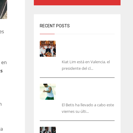
RECENT POSTS
es
Kiat Lim visita el nuevo
Mestalla y la Basílica junto
a la plantilla
Kiat Lim está en Valencia. el
o en
presidente del cl...
s
Cucho, Fidalgo y Marc
Roca, en la lista para
recibir al Bournemouth
n
El Betis ha llevado a cabo este
viernes su últi...
va
El Racing deja atrás las