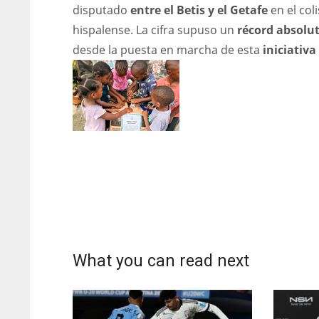
disputado
entre el Betis y el Getafe
en el col
hispalense. La cifra supuso un
récord absolu
desde la puesta en marcha de esta
iniciativa
What you can read next
DAL
DEN
NE
22
24
16