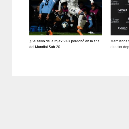
WSH
PIT
OA
26
20
19
¿Se salvó de la roja? VAR perdonó en la final
Marruecos s
del Mundial Sub-20
director dep