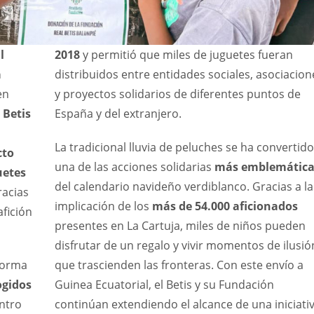
l
2018
y permitió que miles de juguetes fueran
a
distribuidos entre entidades sociales, asociacion
en
y proyectos solidarios de diferentes puntos de
 Betis
España y del extranjero.
La tradicional lluvia de peluches se ha convertid
cto
una de las acciones solidarias
más emblemática
uetes
del calendario navideño verdiblanco. Gracias a la
racias
implicación de los
más de 54.000 aficionados
afición
presentes en La Cartuja, miles de niños pueden
disfrutar de un regalo y vivir momentos de ilusió
 forma
que trascienden las fronteras. Con este envío a
ogidos
Guinea Ecuatorial, el Betis y su Fundación
ntro
continúan extendiendo el alcance de una iniciati