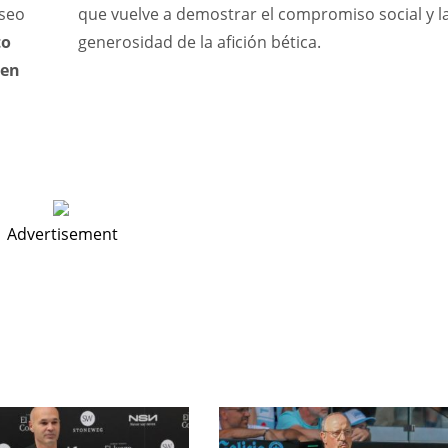
iseo
que vuelve a demostrar el compromiso social y l
to
generosidad de la afición bética.
 en
Advertisement
NYG
IND
24
34