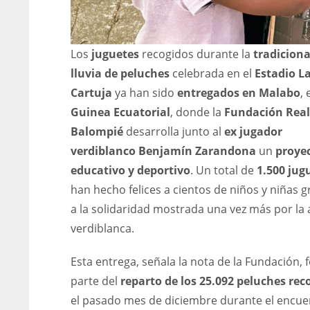
Los
juguetes
recogidos durante la
tradiciona
lluvia de peluches
celebrada en el
Estadio L
Cartuja
ya han sido
entregados en Malabo
, 
Guinea Ecuatorial
, donde la
Fundación Real
Balompié
desarrolla junto al
ex jugador
verdiblanco Benjamín Zarandona
un
proye
educativo y deportivo
. Un total de
1.500 jug
han hecho felices a cientos de niños y niñas g
a la solidaridad mostrada una vez más por la 
verdiblanca.
Esta entrega, señala la nota de la Fundación,
parte del
reparto de los 25.092 peluches rec
el pasado mes de diciembre durante el encue