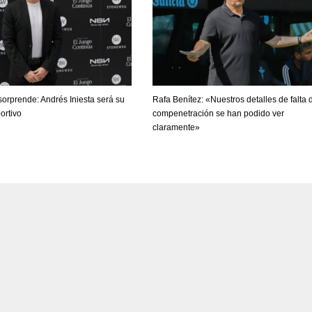
K
MIA
MIN
17
6
orprende: Andrés Iniesta será su
Rafa Benítez: «Nuestros detalles de falta 
ortivo
compenetración se han podido ver
claramente»