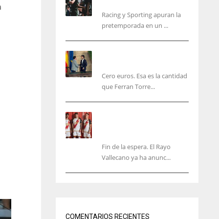
malas sensaciones
a
Racing y Sporting apuran la
pretemporada en un ...
Ferran Torres será gratis
total para los valencianos
Cero euros. Esa es la cantidad
que Ferran Torre...
El Rayo Vallecano anuncia
su primera equipación de
la 26/27… sin franja
Fin de la espera. El Rayo
Vallecano ya ha anunc...
NYJ
NYJ
IND
3
3
34
COMENTARIOS RECIENTES