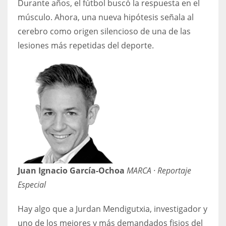
Durante años, el fútbol buscó la respuesta en el
DEN
músculo. Ahora, una nueva hipótesis señala al
24
cerebro como origen silencioso de una de las
lesiones más repetidas del deporte.
PIT
20
NE
16
OAK
19
Juan Ignacio García-Ochoa
MARCA · Reportaje
NYG
Especial
24
Hay algo que a Jurdan Mendigutxia, investigador y
uno de los mejores y más demandados fisios del
MIA