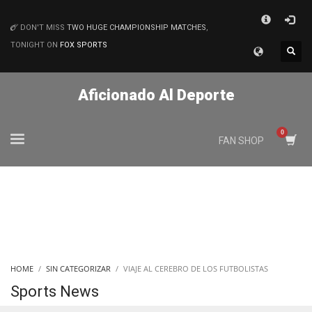
×
DON'T MISS
TWO HUGE CHAMPIONSHIP MATCHES
,
MATCHES
TONIGHT ON
FOX SPORTS
Aficionado Al Deporte
FAN SHOP
HOME
SIN CATEGORIZAR
VIAJE AL CEREBRO DE LOS FUTBOLISTAS
Sports News