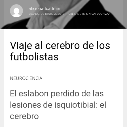
aficionadoadmin
SÁBADO, 06 JUNIO 2026
/
PUBLISHED IN
SIN CATEGORIZAR
NYJ
3
Viaje al cerebro de los
ATL
futbolistas
24
NEUROCIENCIA
IND
34
El eslabon perdido de las
lesiones de isquiotibial: el
MIN
6
cerebro