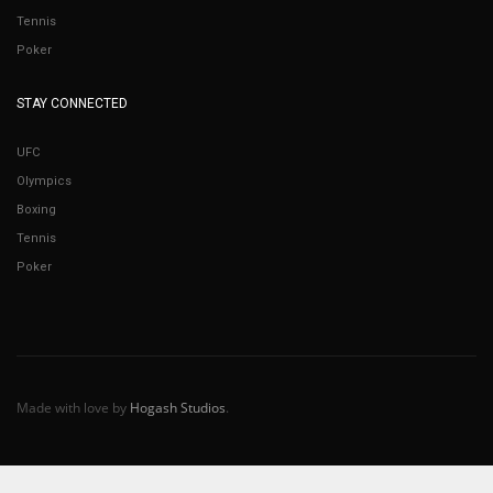
Tennis
Poker
STAY CONNECTED
UFC
Olympics
Boxing
Tennis
Poker
Made with love by
Hogash Studios
.