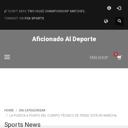
×
DON'T MISS
TWO HUGE CHAMPIONSHIP MATCHES
,
MATCHES
TONIGHT ON
FOX SPORTS
Aficionado Al Deporte
FAN SHOP
HOME
SIN CATEGORIZAR
LA PUESTA A PUNTO DEL CUERPO TÉCNICO DE TERZIC ESTÁ EN MARCHA
Sports News