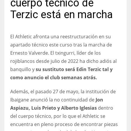
cuerpo técnico de
Terzic está en marcha
NYJ
El Athletic afronta una reestructuración en su
3
apartado técnico este curso tras la marcha de
Ernesto Valverde. El txingurri, líder de los
ATL
rojiblancos desde julio de 2022 ha dicho adiós al
24
banquillo y
su sustituto será Edin Terzic tal y
como anuncio el club semanas atrás.
IND
34
Además, el pasado 27 de mayo, la institución de
Ibaigane anunció la no continuidad de
Jon
MIN
Aspiazu, Luis Prieto y Alberto Iglesias
dentro
6
del cuerpo técnico, por lo que el Athletic se
encuentra en pleno proceso de encontrar piezas