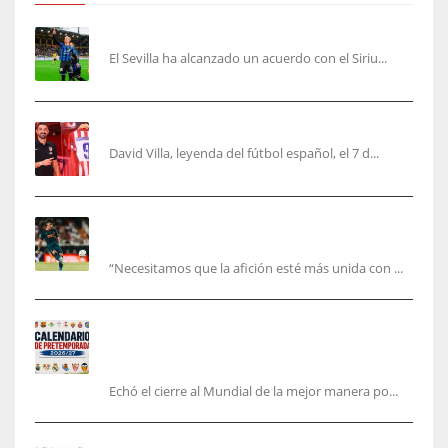
Robbie Ure será el ‘9’ del Sevilla
El Sevilla ha alcanzado un acuerdo con el Siriu...
Villa, la guinda de Casa Atleti
David Villa, leyenda del fútbol español, el 7 d...
El Valencia está ‘roto’ en pleno mes de agosto:
la bronca interminable
“Necesitamos que la afición esté más unida con ...
Pretemporada de LaLiga 2026/27: fechas,
horarios y dónde ver todos los amistosos de los
equipos en España
Echó el cierre al Mundial de la mejor manera po...
La Hypermotion mira a La Rosaleda en el