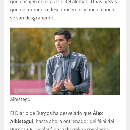
que encajen en el puzzle del alemán. Unas piezas
DEN
que de momento desconocemos y poco a poco
24
se van desgranando.
PIT
20
NE
16
OAK
19
Albístegui
NYG
El Diario de Burgos ha desvelado que
Álex
24
Albistegui
, hasta ahora entrenador del filial del
MIA
Burgos CF, recalará en la disciplina rojiblanca