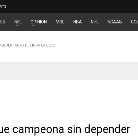
RTS
ER
NFL
OPINION
MBL
NBA
NHL
NCAAB
GO
PENDER TANTO DE LINDA CAICEDO
RIZAR
fue campeona sin depender