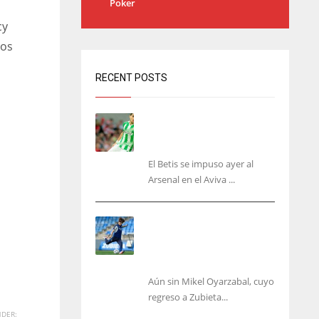
Poker
cy
nos
RECENT POSTS
Bartra: «Tenemos muchas
ganas de lo que creo puede
ser un gran año»
El Betis se impuso ayer al
Arsenal en el Aviva ...
Kubo, la gran atracción de
la Real en los amistosos de
este fin de semana en
Colonia
Aún sin Mikel Oyarzabal, cuyo
regreso a Zubieta...
DER: