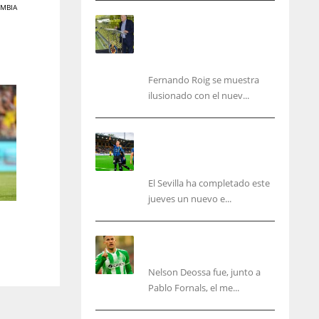
MBIA
Fernando Roig: “Tenemos
que marcarnos el objetivo
de un tercer año en
Champions”
Fernando Roig se muestra
ilusionado con el nuev...
El Sevilla sigue con su
puesta a punto mientras
acelera en el mercado
El Sevilla ha completado este
jueves un nuevo e...
Nelson Deossa cambia el
guión
Nelson Deossa fue, junto a
IND
NYJ
Pablo Fornals, el me...
34
3