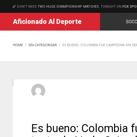
DON'T MISS
TWO HUGE CHAMPIONSHIP MATCHES
, TONIGHT ON
FOX SPO
MATCHES
Aficionado Al Deporte
SOCC
HOME
SIN CATEGORIZAR
ES BUENO: COLOMBIA FUE CAMPEONA SIN DE
aficionadoadmin
MIÉRCOLES, 10 JUNIO 2026
/
PUBLISHED IN
SIN CATEGO
Es bueno: Colombia 