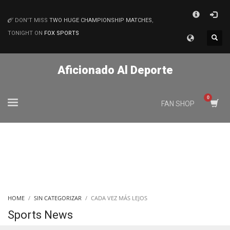
×
DON'T MISS
TWO HUGE CHAMPIONSHIP MATCHES
,
MATCHES
TONIGHT ON
FOX SPORTS
Aficionado Al Deporte
FAN SHOP
HOME
SIN CATEGORIZAR
CADA VEZ MÁS LEJOS
Sports News