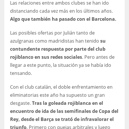
Las relaciones entre ambos clubes se han ido
17
distanciando cada vez más en los últimos años.
Algo que también ha pasado con el Barcelona.
DAL
Las posibles ofertas por Julián tanto de
22
azulgranas como madridistas han tenido
su
contundente respuesta por parte del club
WSH
rojiblanco en sus redes sociales
. Pero antes de
26
llegar a este punto, la situación ya se había ido
tensando.
Con el club catalán, el doble enfrentamiento en
eliminatorias este año ha supuesto un gran
desgaste.
Tras la goleada rojiblanca en el
encuentro de ida de las semifinales de Copa del
Rey, desde el Barça se trató de infravalorar el
triunfo
. Primero con quejas arbitrales y luego