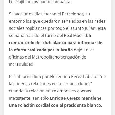
Los rojiblancos han dicho basta.
DEN
24
Si hace unos días fueron el Barcelona y su
entorno los que quedaron señalados en las redes
PIT
sociales rojiblancas por todo el asunto Julián, esta
20
semana ha sido el turno del Real Madrid.
El
comunicado del club blanco para informar de
NE
la oferta realizada por la Araña
dejó en las
16
oficinas del Metropolitano sensación de
incredulidad.
OAK
El club presidido por Florentino Pérez hablaba “de
19
las buenas relaciones entre ambos clubes”
cuando la relación entre ambos es apenas
NYG
inexistente. Tan sólo
Enrique Cerezo mantiene
24
una relación cordial con el presidente blanco.
MIA