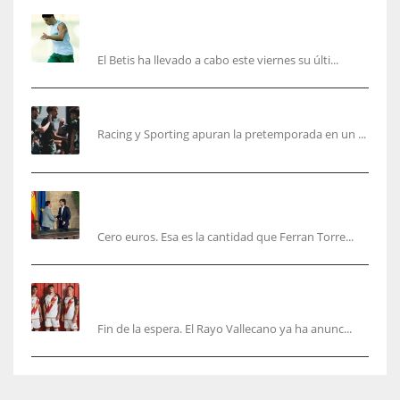
Cucho, Fidalgo y Marc Roca, en la lista para
recibir al Bournemouth
El Betis ha llevado a cabo este viernes su últi...
El Racing deja atrás las malas sensaciones
Racing y Sporting apuran la pretemporada en un ...
Ferran Torres será gratis total para los
valencianos
Cero euros. Esa es la cantidad que Ferran Torre...
El Rayo Vallecano anuncia su primera
equipación de la 26/27… sin franja
Fin de la espera. El Rayo Vallecano ya ha anunc...