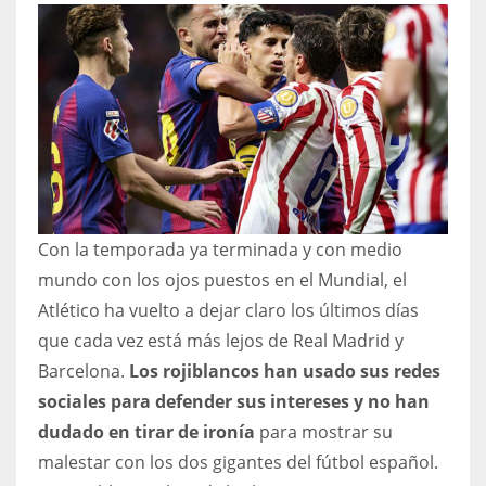
NYJ
3
ATL
24
Con la temporada ya terminada y con medio
mundo con los ojos puestos en el Mundial, el
IND
Atlético ha vuelto a dejar claro los últimos días
34
que cada vez está más lejos de Real Madrid y
Barcelona.
Los rojiblancos han usado sus redes
MIN
sociales para defender sus intereses y no han
6
dudado en tirar de ironía
para mostrar su
malestar con los dos gigantes del fútbol español.