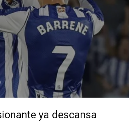
R
sionante ya descansa