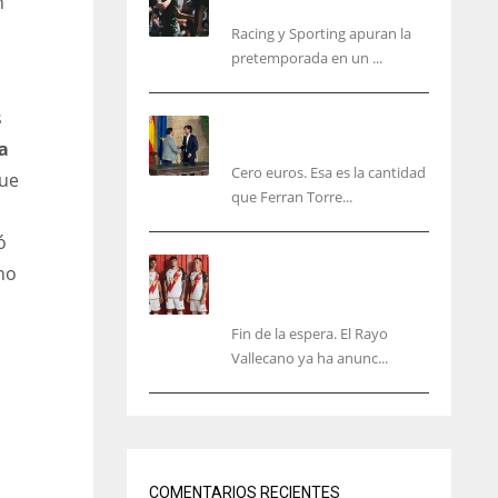
n
malas sensaciones
Racing y Sporting apuran la
pretemporada en un ...
s
Ferran Torres será gratis
total para los valencianos
a
Cero euros. Esa es la cantidad
que
que Ferran Torre...
ó
El Rayo Vallecano anuncia
no
su primera equipación de
la 26/27… sin franja
Fin de la espera. El Rayo
Vallecano ya ha anunc...
NYG
DAL
24
22
COMENTARIOS RECIENTES