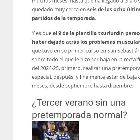
muchos meses, hasta que ha llegado a ella o 
quedado muy cerca en
seis de los ocho últi
partidos de la temporada
.
Y es que
el 9 de la plantilla txuriurdin parec
haber dejado atrás los problemas muscula
que tuvo en su primer curso en San Sebastián
sobre todo el que le hizo ser baja en la recta f
del 2024-25, primero, realizar una pretempor
especial, después, y finalmente estar de baja 
meses, desde septiembre hasta diciembre.
¿Tercer verano sin una
pretemporada normal?
NYJ
NYJ
3
3