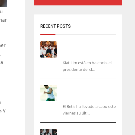
su
anar
RECENT POSTS
Kiat Lim visita el nuevo
ner
Mestalla y la Basílica junto
s
,
a la plantilla
 a
Kiat Lim está en Valencia. el
presidente del cl...
Cucho, Fidalgo y Marc
Roca, en la lista para
recibir al Bournemouth
a
El Betis ha llevado a cabo este
e
, y
viernes su últi...
El Racing deja atrás las