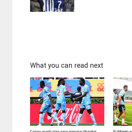
ATL
ATL
24
24
What you can read next
Congo ajustó plan para preparar Mundial
El Athletic 