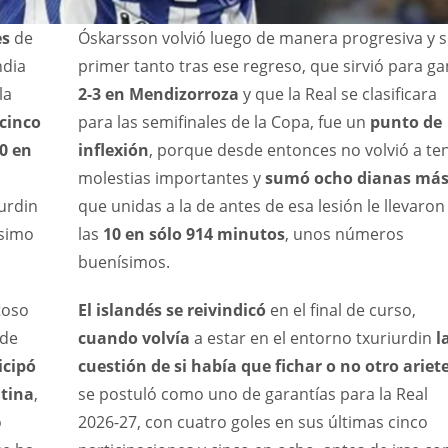
es
de
Óskarsson volvió luego de manera progresiva y 
ndia
primer tanto tras ese regreso, que sirvió para g
la
2-3 en Mendizorroza
y que la Real se clasificara
 cinco
para las semifinales de la Copa, fue un
punto de
0 en
inflexión
, porque desde entonces no volvió a te
molestias importantes y
sumó ocho dianas má
iurdin
que unidas a la de antes de esa lesión le llevaron
ísimo
las
10 en sólo 914 minutos
, unos números
buenísimos.
toso
El islandés se reivindicó
en el final de curso,
 de
cuando volvía
a estar en el entorno txuriurdin
l
icipó
cuestión de si había que fichar o no otro ariet
ntina
,
se postuló como uno de garantías para la Real
o
2026-27, con cuatro goles en sus últimas cinco