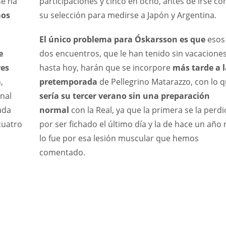
se ha
participaciones y cinco en ocho, antes de irse co
mos
su selección para medirse a Japón y Argentina.
El único problema para Óskarsson es que
esos
e
dos encuentros, que le han tenido sin vacacione
res
hasta hoy, harán que se incorpore
más tarde a l
,
pretemporada
de Pellegrino Matarazzo, con lo 
inal
sería su tercer verano sin una preparación
ada
normal
con la Real, ya que la primera se la perdi
cuatro
por ser fichado el último día y la de hace un año 
lo fue por esa lesión muscular que hemos
comentado.
IND
DEN
NE
34
24
16