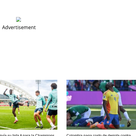
MIN
PIT
OAK
6
20
19
Advertisement
envía su lista A para la Champions
Colombia paga costo de derrota contra