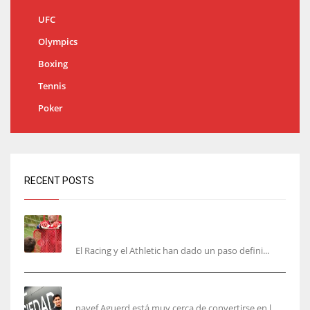
UFC
Olympics
Boxing
Tennis
Poker
RECENT POSTS
El órdago de Chema Aragón deja a punto el
fichaje de Agirrezabala
El Racing y el Athletic han dado un paso defini...
Aguerd, sólo falta el reconocimiento médico
nayef Aguerd está muy cerca de convertirse en l...