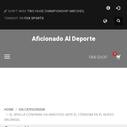
×
DON'T MISS
TWO HUGE CHAMPIONSHIP MATCHES
,
MATCHES
TONIGHT ON
FOX SPORTS
Aficionado Al Deporte
FAN SHOP
HOME
SIN CATEGORIZAR
EL SEVILLA CONFIRMA UN AMISTOSO ANTE EL CÓRDOBA EN EL NUEVO
ARCÁNGEL