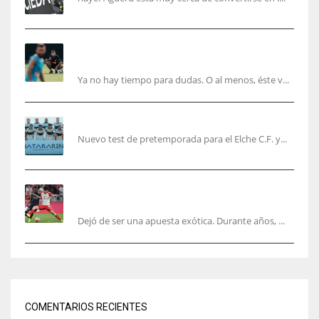
Corberán pide un central titular por delante de
Tárrega y De Haas
Ya no hay tiempo para dudas. O al menos, éste v...
El Elche cierra la pretemporada con victoria
Nuevo test de pretemporada para el Elche C.F. y...
El mercado del ‘gol naciente’: Asia conquista
Europa
Dejó de ser una apuesta exótica. Durante años, ...
COMENTARIOS RECIENTES