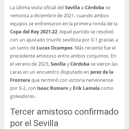
La última visita oficial del
Sevilla
a
Córdoba
se
17
remonta a diciembre de 2021, cuando ambos
equipos se enfrentaron en la primera ronda de la
DAL
Copa del Rey 2021-22
. Aquel partido se resolvió
22
con un ajustado triunfo sevillista por 0-1 gracias a
un tanto de
Lucas Ocampos
. Más reciente fue el
WSH
precedente amistoso entre ambos conjuntos. En
26
el verano de 2023,
Sevilla
y
Córdoba
se vieron las
caras en un encuentro disputado en
Jerez de la
Frontera
que terminó con victoria nervionense
por 0-2, con
Isaac Romero
y
Erik Lamela
como
goleadores.
Tercer amistoso confirmado
por el Sevilla