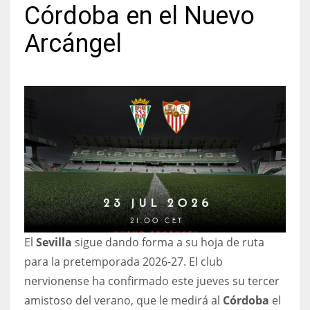
Córdoba en el Nuevo
Arcángel
NYJ
3
ATL
24
IND
34
El
Sevilla
sigue dando forma a su hoja de ruta
MIN
para la pretemporada 2026-27. El club
6
nervionense ha confirmado este jueves su tercer
amistoso del verano, que le medirá al
Córdoba
el