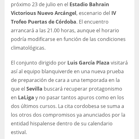
DEN
próximo 23 de julio en el
Estadio Bahrain
24
Victorious Nuevo Arcángel
, escenario del
IV
Trofeo Puertas de Córdoba
. El encuentro
PIT
arrancará a las 21.00 horas, aunque el horario
20
podría modificarse en función de las condiciones
climatológicas.
NE
El conjunto dirigido por
Luis García Plaza
visitará
16
así al equipo blanquiverde en una nueva prueba
de preparación de cara a una temporada en la
OAK
que el
Sevilla
buscará recuperar protagonismo
19
en
LaLiga
y no pasar tantos apuros como en los
dos últimos cursos. La cita cordobesa se suma a
NYG
los otros dos compromisos ya anunciados por la
24
entidad hispalense dentro de su calendario
estival.
MIA