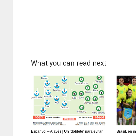
What you can read next
DAL
DAL
22
22
Espanyol – Alavés | Un ‘doblete’ para evitar
Brasil, en 