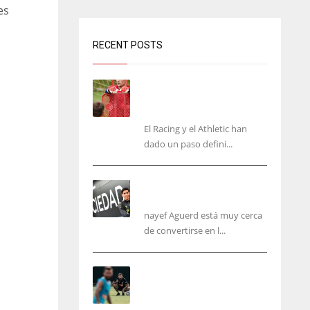
es
RECENT POSTS
El órdago de Chema Aragón
deja a punto el fichaje de
Agirrezabala
El Racing y el Athletic han
dado un paso defini...
Aguerd, sólo falta el
reconocimiento médico
nayef Aguerd está muy cerca
de convertirse en l...
Corberán pide un central
titular por delante de
Tárrega y De Haas