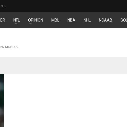
RTS
ER
NFL
OPINION
MBL
NBA
NHL
NCAAB
GO
 EN MUNDIAL