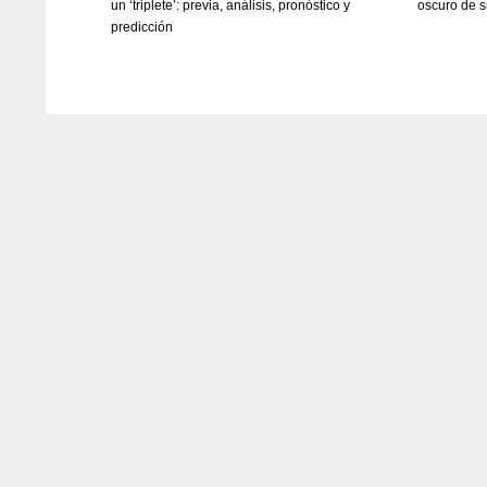
un ‘triplete’: previa, análisis, pronóstico y
oscuro de s
WSH
WSH
predicción
26
26