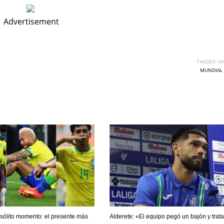
Advertisement
TAGGED UN
MUNDIAL 
DEN
NE
NYG
24
16
24
insólito momento: el presente más
Alderete: «El equipo pegó un bajón y tra