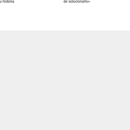
u historia
de solucionarlo»
PIT
OAK
MIA
20
19
17