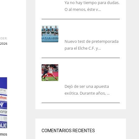
Ya no hay tiempo para dudas.
O al menos, éste v...
El Elche cierra la
pretemporada con victoria
DER:
Nuevo test de pretemporada
2026
para el Elche C.F. y...
El mercado del ‘gol
naciente’: Asia conquista
Europa
Dejó de ser una apuesta
exótica. Durante años, ...
IND
NYJ
34
3
COMENTARIOS RECIENTES
tamos