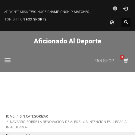
×
DON'T MISS
TWO HUGE CHAMPIONSHIP MATCHES
,
MATCHES
TONIGHT ON
FOX SPORTS
Aficionado Al Deporte
FAN SHOP
HOME
SIN CATEGORIZAR
NAVARRO SOBRE LA RENOVACIÓN DE ALEXIS: «LA INTENCIÓN ES LLEGAR A
UN ACUERDO»