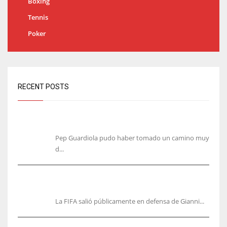
Boxing
Tennis
Poker
RECENT POSTS
Guardiola escribió alineaciones de Italia, pero rechazó
por cansancio
Pep Guardiola pudo haber tomado un camino muy
d...
FIFA respalda a Gianni Infantino y denuncia una
campaña en su contra
La FIFA salió públicamente en defensa de Gianni...