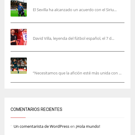
Robbie Ure será el ‘9’ del Sevilla
El Sevilla ha alcanzado un acuerdo con el Siriu...
Villa, la guinda de Casa Atleti
David Villa, leyenda del fútbol español, el 7 d...
El Valencia está ‘roto’ en pleno mes de agosto:
la bronca interminable
“Necesitamos que la afición esté más unida con ...
COMENTARIOS RECIENTES
Un comentarista de WordPress
en
¡Hola mundo!