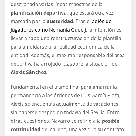
DEN
desgranado varias líneas maestras de la
24
planificación deportiva
, que estará otra vez
marcada por la
austeridad
. Tras el
adiós de
PIT
jugadores como Nemanja Gudelj
, la intención es
20
llevar a cabo una reestructuración de la plantilla
para amoldarse a la realidad económica de la
entidad. Además, el máximo responsable del área
NE
deportiva ha arrojado luz sobre la situación de
16
Alexis Sánchez
.
OAK
Fundamental en el tramo final para amarrar la
19
permanencia a las órdenes de Luis García Plaza,
Alexis se encuentra actualmente de vacaciones
NYG
sin haberse despedido todavía del Sevilla. Entre
24
otras cuestiones, Navarro se refirió a la
posible
continuidad
del chileno, una vez que su contrato
MIA