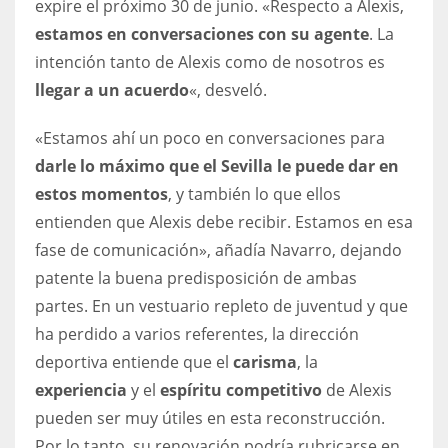
expire el próximo 30 de junio. «Respecto a Alexis,
17
estamos en conversaciones con su agente
. La
intención tanto de Alexis como de nosotros es
DAL
llegar a un acuerdo
«, desveló.
22
«Estamos ahí un poco en conversaciones para
darle lo máximo que el Sevilla le puede dar en
WSH
estos momentos
, y también lo que ellos
26
entienden que Alexis debe recibir. Estamos en esa
fase de comunicación», añadía Navarro, dejando
patente la buena predisposición de ambas
partes. En un vestuario repleto de juventud y que
ha perdido a varios referentes, la dirección
deportiva entiende que el
carisma
, la
experiencia
y el
espíritu competitivo
de Alexis
pueden ser muy útiles en esta reconstrucción.
Por lo tanto, su renovación podría rubricarse en