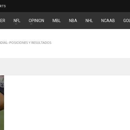
RTS
ER
NFL
OPINION
MBL
NBA
NHL
NCAAB
GO
IAL: POSICIONES Y RESULTADOS