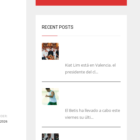
RECENT POSTS
Kiat Lim visita el nuevo
Mestalla y la Basílica junto
a la plantilla
Kiat Lim está en Valencia. el
presidente del cl...
Cucho, Fidalgo y Marc
Roca, en la lista para
recibir al Bournemouth
El Betis ha llevado a cabo este
DER:
viernes su últi...
2026
El Racing deja atrás las