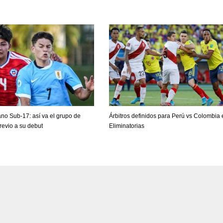
no Sub-17: así va el grupo de
Árbitros definidos para Perú vs Colombia 
evio a su debut
Eliminatorias
DEN
NE
NYG
24
16
24