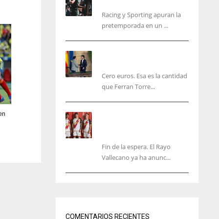
malas sensaciones
Racing y Sporting apuran la
pretemporada en un ...
Ferran Torres será gratis
total para los valencianos
Cero euros. Esa es la cantidad
que Ferran Torre...
en
El Rayo Vallecano anuncia
su primera equipación de
la 26/27… sin franja
Fin de la espera. El Rayo
Vallecano ya ha anunc...
IND
NYJ
34
3
COMENTARIOS RECIENTES