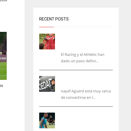
2026
RECENT POSTS
El órdago de Chema Aragón
deja a punto el fichaje de
Agirrezabala
El Racing y el Athletic han
dado un paso defini...
Aguerd, sólo falta el
reconocimiento médico
es
nayef Aguerd está muy cerca
de convertirse en l...
Corberán pide un central
titular por delante de
Tárrega y De Haas