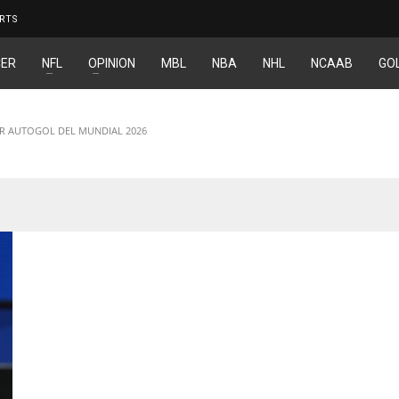
RTS
ER
NFL
OPINION
MBL
NBA
NHL
NCAAB
GO
ER AUTOGOL DEL MUNDIAL 2026