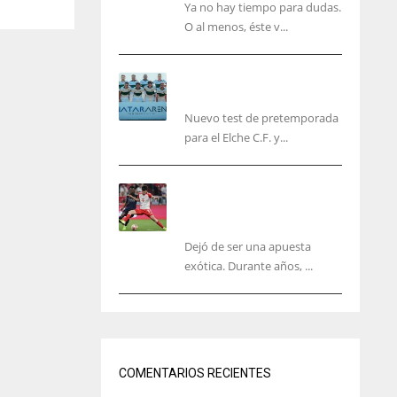
Ya no hay tiempo para dudas.
O al menos, éste v...
El Elche cierra la
pretemporada con victoria
Nuevo test de pretemporada
para el Elche C.F. y...
El mercado del ‘gol
naciente’: Asia conquista
Europa
Dejó de ser una apuesta
exótica. Durante años, ...
IND
NYJ
34
3
COMENTARIOS RECIENTES