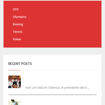
UFC
Olympics
Boxing
Tennis
Poker
RECENT POSTS
Kiat Lim visita el nuevo Mestalla y la Basílica
junto a la plantilla
Kiat Lim está en Valencia. el presidente del cl...
Cucho, Fidalgo y Marc Roca, en la lista para