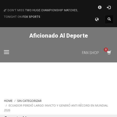
×
DON'T MISS
TWO HUGE CHAMPIONSHIP MATCHES
,
MATCHES
TONIGHT ON
FOX SPORTS
Aficionado Al Deporte
FAN SHOP
HOME
SIN CATEGORIZAR
ECUADOR PERDIÓ LARGO INVICTO Y GENERÓ ANTI RÉCORD EN MUNDIAL
2026