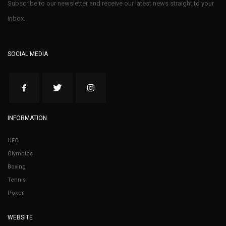
Subscribe to our newsletter and receive our latest news straight to your
inbox.
SOCIAL MEDIA
INFORMATION
UFC
Olympics
Boxing
Tennis
Poker
WEBSITE