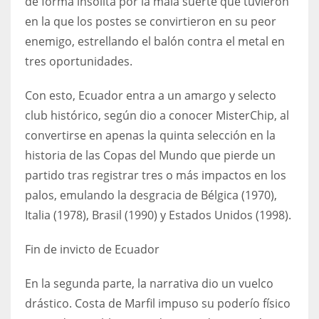
de forma insólita por la mala suerte que tuvieron
DEN
en la que los postes se convirtieron en su peor
24
enemigo, estrellando el balón contra el metal en
tres oportunidades.
PIT
20
Con esto, Ecuador entra a un amargo y selecto
club histórico, según dio a conocer MisterChip, al
NE
convertirse en apenas la quinta selección en la
16
historia de las Copas del Mundo que pierde un
partido tras registrar tres o más impactos en los
OAK
palos, emulando la desgracia de Bélgica (1970),
19
Italia (1978), Brasil (1990) y Estados Unidos (1998).
Fin de invicto de Ecuador
NYG
24
En la segunda parte, la narrativa dio un vuelco
drástico. Costa de Marfil impuso su poderío físico
MIA