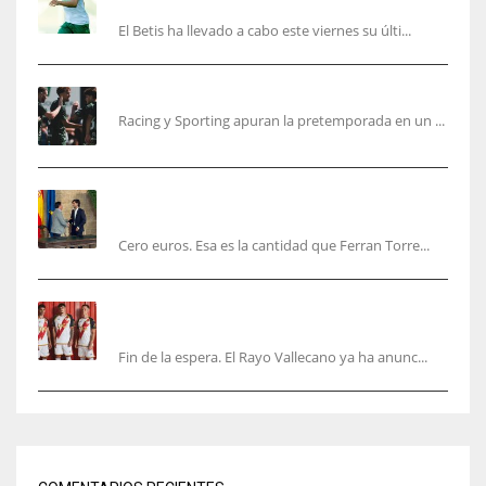
recibir al Bournemouth
El Betis ha llevado a cabo este viernes su últi...
El Racing deja atrás las malas sensaciones
Racing y Sporting apuran la pretemporada en un ...
Ferran Torres será gratis total para los
valencianos
Cero euros. Esa es la cantidad que Ferran Torre...
El Rayo Vallecano anuncia su primera
equipación de la 26/27… sin franja
Fin de la espera. El Rayo Vallecano ya ha anunc...