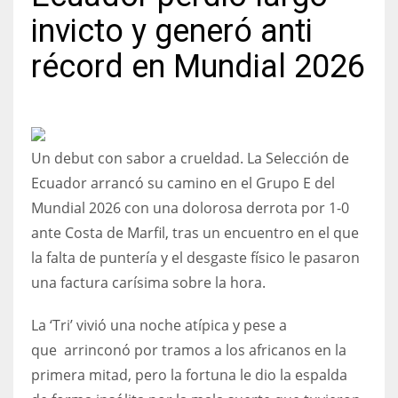
invicto y generó anti
récord en Mundial 2026
NYJ
3
Un debut con sabor a crueldad. La Selección de
ATL
Ecuador arrancó su camino en el Grupo E del
24
Mundial 2026 con una dolorosa derrota por 1-0
ante Costa de Marfil, tras un encuentro en el que
IND
la falta de puntería y el desgaste físico le pasaron
34
una factura carísima sobre la hora.
MIN
La ‘Tri’ vivió una noche atípica y pese a
que arrinconó por tramos a los africanos en la
6
primera mitad, pero la fortuna le dio la espalda