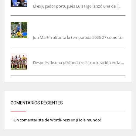
El exjugador portugués Luis Figo lanzó una de l...
Jon Martín: «No pienso en si soy joven, pienso
en hacerlo lo mejor posible pese a mi juventud»
Jon Martín afronta la temporada 2026-27 como ti...
García Plaza elige a sus capitanes
Después de una profunda reestructuración en la ...
COMENTARIOS RECIENTES
Un comentarista de WordPress
en
¡Hola mundo!