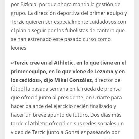
DEN
por Bizkaia- porque ahora manda la gestión del
24
grupo. La dirección deportiva del primer equipo y
Terzic quieren ser especialmente cuidadosos con
PIT
el plan a seguir por los fubolistas de cantera que
20
se han estrenado este pasado curso como
leones.
NE
«Terzic cree en el Athletic, en lo que tiene en el
16
primer equipo, en lo que viene de Lezama y en
los cedidos», dijo Mikel González
, director de
OAK
fútbol la pasada semana en la rueda de prensa
19
que ofreció junto al presidente Jon Uriarte para
hacer balance del ejercicio recién finalizado y
NYG
hacer un breve apunto de futuro. Dos días más
24
tarde el Athletic ofreció en sus redes sociales un
video de Terzic junto a González paseando por
MIA