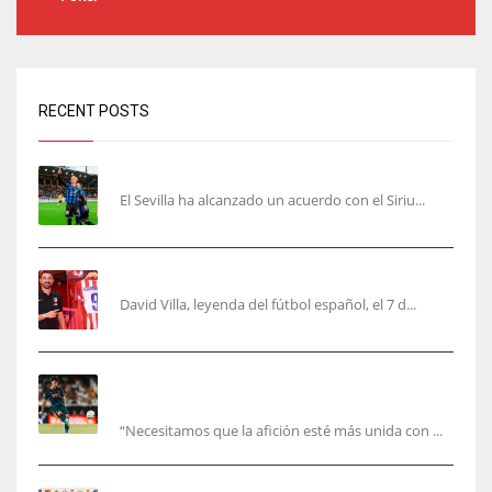
RECENT POSTS
Robbie Ure será el ‘9’ del Sevilla
El Sevilla ha alcanzado un acuerdo con el Siriu...
Villa, la guinda de Casa Atleti
David Villa, leyenda del fútbol español, el 7 d...
El Valencia está ‘roto’ en pleno mes de agosto:
la bronca interminable
“Necesitamos que la afición esté más unida con ...