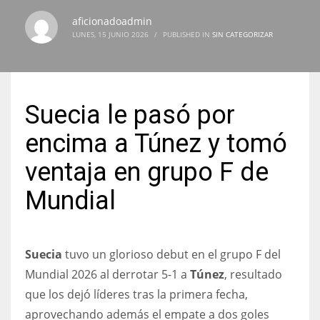
aficionadoadmin
LUNES, 15 JUNIO 2026
/
PUBLISHED IN
SIN CATEGORIZAR
NYJ
3
Suecia le pasó por
ATL
encima a Túnez y tomó
24
ventaja en grupo F de
Mundial
IND
34
Suecia
tuvo un glorioso debut en el grupo F del
MIN
Mundial 2026 al derrotar 5-1 a
Túnez
, resultado
6
que los dejó líderes tras la primera fecha,
aprovechando además el empate a dos goles