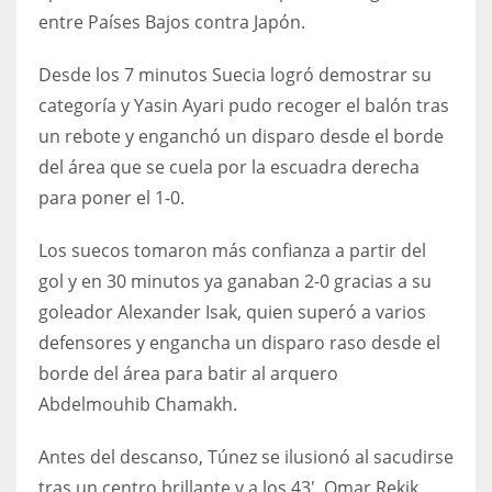
DEN
entre Países Bajos contra Japón.
24
Desde los 7 minutos Suecia logró demostrar su
PIT
categoría y Yasin Ayari pudo recoger el balón tras
20
un rebote y enganchó un disparo desde el borde
del área que se cuela por la escuadra derecha
para poner el 1-0.
NE
16
Los suecos tomaron más confianza a partir del
gol y en 30 minutos ya ganaban 2-0 gracias a su
OAK
goleador Alexander Isak, quien superó a varios
19
defensores y engancha un disparo raso desde el
borde del área para batir al arquero
NYG
Abdelmouhib Chamakh.
24
Antes del descanso, Túnez se ilusionó al sacudirse
tras un centro brillante y a los 43′, Omar Rekik
MIA