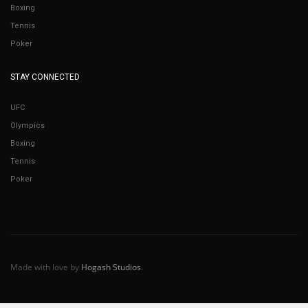
Boxing
Tennis
Poker
STAY CONNECTED
UFC
Olympics
Boxing
Tennis
Poker
Made with love by
Hogash Studios
.