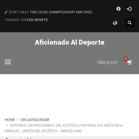
×
DON'T MISS
TWO HUGE CHAMPIONSHIP MATCHES
,
MATCHES
TONIGHT ON
FOX SPORTS
Aficionado Al Deporte
FAN SHOP
HOME
SIN CATEGORIZAR
DETENIDO UN AFICIONADO DEL ATLÉTICO POR INSULTOS RACISTAS A
VINICIUS… ¡ANTES DEL ATLÉTICO – BARCELONA!