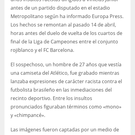
DEN
antes de un partido disputado en el estadio
24
Metropolitano según ha informado Europa Press.
Los hechos se remontan al pasado 14 de abril,
PIT
horas antes del duelo de vuelta de los cuartos de
20
final de la Liga de Campeones entre el conjunto
rojiblanco y el FC Barcelona.
NE
El sospechoso, un hombre de 27 años que vestía
16
una camiseta del Atlético, fue grabado mientras
OAK
lanzaba expresiones de carácter racista contra el
futbolista brasileño en las inmediaciones del
19
recinto deportivo. Entre los insultos
pronunciados figuraban términos como «mono»
NYG
y «chimpancé».
24
Las imágenes fueron captadas por un medio de
MIA