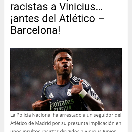
racistas a Vinicius…
¡antes del Atlético –
Barcelona!
NYJ
3
ATL
24
IND
34
MIN
La Policía Nacional ha arrestado a un seguidor del
6
Atlético de Madrid por su presunta implicación en
unos insultos racistas dirigidos a Vinicius Junior