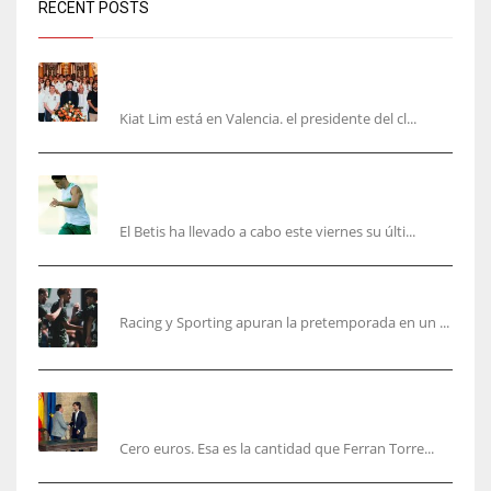
RECENT POSTS
Kiat Lim visita el nuevo Mestalla y la Basílica
junto a la plantilla
Kiat Lim está en Valencia. el presidente del cl...
Cucho, Fidalgo y Marc Roca, en la lista para
recibir al Bournemouth
El Betis ha llevado a cabo este viernes su últi...
El Racing deja atrás las malas sensaciones
Racing y Sporting apuran la pretemporada en un ...
Ferran Torres será gratis total para los
valencianos
Cero euros. Esa es la cantidad que Ferran Torre...