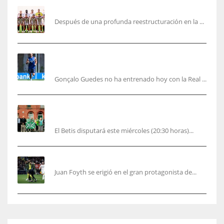
García Plaza elige a sus capitanes
Después de una profunda reestructuración en la ...
Guedes sera bajá unos días por una operación
de carácter personal no deportiva
Gonçalo Guedes no ha entrenado hoy con la Real ...
El Betis rinde homenaje en Dublín a Patrick
O’Connell
El Betis disputará este miércoles (20:30 horas)...
Foyth supera su enésimo “infierno”
Juan Foyth se erigió en el gran protagonista de...