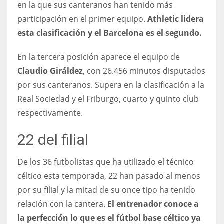
DEN
en la que sus canteranos han tenido más
participación en el primer equipo.
Athletic lidera
24
esta clasificación y el Barcelona es el segundo.
PIT
En la tercera posición aparece el equipo de
20
Claudio Giráldez
, con 26.456 minutos disputados
por sus canteranos. Supera en la clasificación a la
NE
Real Sociedad y el Friburgo, cuarto y quinto club
16
respectivamente.
OAK
22 del filial
19
De los 36 futbolistas que ha utilizado el técnico
céltico esta temporada, 22 han pasado al menos
NYG
por su filial y la mitad de su once tipo ha tenido
24
relación con la cantera.
El entrenador conoce a
la perfección lo que es el fútbol base céltico ya
MIA