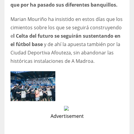
que por ha pasado sus diferentes banquillos.
17
Marian Mouriño ha insistido en estos días que los
DAL
cimientos sobre los que se seguirá construyendo
22
e
l Celta del futuro se seguirán sustentando en
el fútbol base
y de ahí la apuesta también por la
WSH
Ciudad Deportiva Afouteza, sin abandonar las
26
históricas instalaciones de A Madroa.
Advertisement