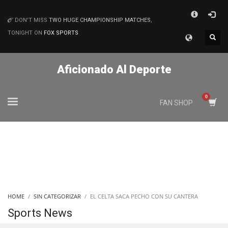
×
DON'T MISS
TWO HUGE CHAMPIONSHIP MATCHES
,
MATCHES
TONIGHT ON
FOX SPORTS
Aficionado Al Deporte
FAN SHOP
HOME
SIN CATEGORIZAR
EL CELTA SACA PECHO CON SU CANTERA
Sports News