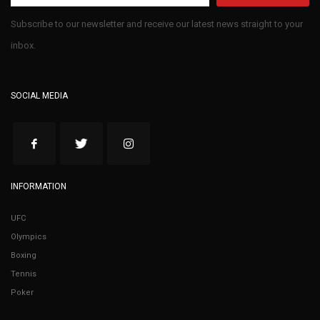
Subscribe to our newsletter and receive our latest news straight to your
inbox.
SOCIAL MEDIA
INFORMATION
UFC
Olympics
Boxing
Tennis
Poker