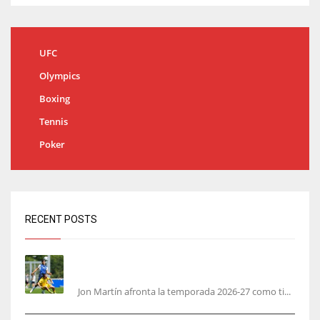
UFC
Olympics
Boxing
Tennis
Poker
RECENT POSTS
Jon Martín: «No pienso en si soy joven, pienso
en hacerlo lo mejor posible pese a mi juventud»
Jon Martín afronta la temporada 2026-27 como ti...