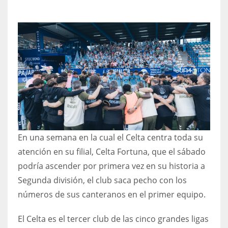
NYJ
3
ATL
24
En una semana en la cual el Celta centra toda su
IND
atención en su filial, Celta Fortuna, que el sábado
34
podría ascender por primera vez en su historia a
Segunda división, el club saca pecho con los
MIN
números de sus canteranos en el primer equipo.
6
El Celta es el tercer club de las cinco grandes ligas