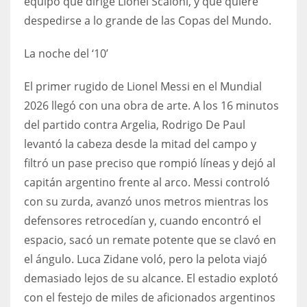
equipo que dirige Lionel Scaloni, y que quiere
DEN
despedirse a lo grande de las Copas del Mundo.
24
La noche del ‘10’
PIT
20
El primer rugido de Lionel Messi en el Mundial
2026 llegó con una obra de arte. A los 16 minutos
del partido contra Argelia, Rodrigo De Paul
NE
levantó la cabeza desde la mitad del campo y
16
filtró un pase preciso que rompió líneas y dejó al
capitán argentino frente al arco. Messi controló
OAK
con su zurda, avanzó unos metros mientras los
19
defensores retrocedían y, cuando encontró el
espacio, sacó un remate potente que se clavó en
NYG
el ángulo. Luca Zidane voló, pero la pelota viajó
24
demasiado lejos de su alcance. El estadio explotó
con el festejo de miles de aficionados argentinos
MIA