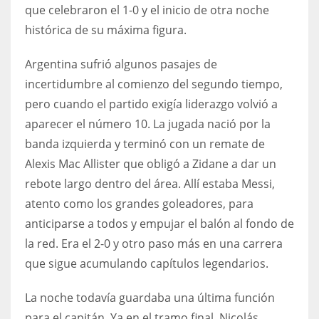
que celebraron el 1-0 y el inicio de otra noche
17
histórica de su máxima figura.
Argentina sufrió algunos pasajes de
DAL
incertidumbre al comienzo del segundo tiempo,
22
pero cuando el partido exigía liderazgo volvió a
WSH
aparecer el número 10. La jugada nació por la
banda izquierda y terminó con un remate de
26
Alexis Mac Allister que obligó a Zidane a dar un
rebote largo dentro del área. Allí estaba Messi,
atento como los grandes goleadores, para
anticiparse a todos y empujar el balón al fondo de
la red. Era el 2-0 y otro paso más en una carrera
que sigue acumulando capítulos legendarios.
La noche todavía guardaba una última función
para el capitán. Ya en el tramo final, Nicolás