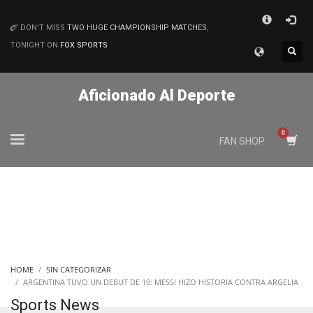
×
DON'T MISS
TWO HUGE CHAMPIONSHIP MATCHES
,
MATCHES
TONIGHT ON
FOX SPORTS
Aficionado Al Deporte
FAN SHOP
HOME
SIN CATEGORIZAR
ARGENTINA TUVO UN DEBUT DE 10: MESSI HIZO HISTORIA CONTRA ARGELIA
Sports News