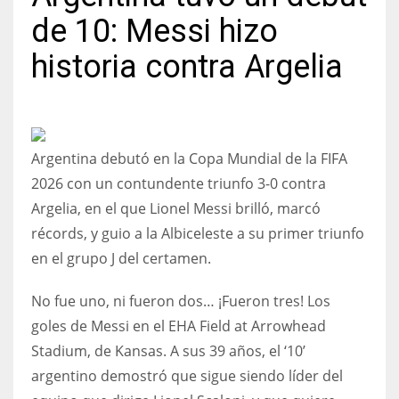
de 10: Messi hizo
historia contra Argelia
NYJ
3
Argentina debutó en la Copa Mundial de la FIFA
ATL
2026 con un contundente triunfo 3-0 contra
24
Argelia, en el que Lionel Messi brilló, marcó
récords, y guio a la Albiceleste a su primer triunfo
IND
en el grupo J del certamen.
34
No fue uno, ni fueron dos… ¡Fueron tres! Los
MIN
goles de Messi en el EHA Field at Arrowhead
Stadium, de Kansas. A sus 39 años, el ‘10’
6
argentino demostró que sigue siendo líder del