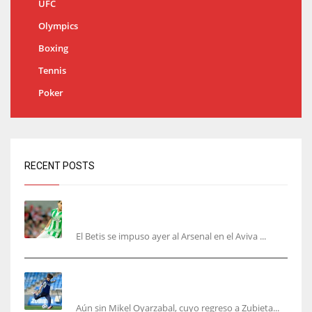
UFC
Olympics
Boxing
Tennis
Poker
RECENT POSTS
Bartra: «Tenemos muchas ganas de lo que creo
puede ser un gran año»
El Betis se impuso ayer al Arsenal en el Aviva ...
Kubo, la gran atracción de la Real en los
amistosos de este fin de semana en Colonia
Aún sin Mikel Oyarzabal, cuyo regreso a Zubieta...