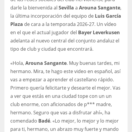
DEN
darle la bienvenida al
Sevilla
a
Arouna Sangante
,
24
la última incorporación del equipo de
Luis García
Plaza
de cara a la temporada 2026-27. Un vídeo
PIT
en el que el actual jugador del
Bayer Leverkusen
20
adelanta al nuevo central del conjunto andaluz el
tipo de club y ciudad que encontrará.
NE
«Hola,
Arouna Sangante
. Muy buenas tardes, mi
16
hermano. Mira, te hago este video en español, así
OAK
vas a empezar a aprender el castellano rápido.
Primero quería felicitarte y desearte el mejor. Vas
19
a ver que estás en una ciudad tope con un un
club enorme, con aficionados de p*** madre,
NYG
hermano. Seguro que vas a disfrutar ahí», ha
24
comendado
Badé
. «Lo mejor, lo mejor y lo mejor
para ti, hermano, un abrazo muy fuerte y mando
MIA