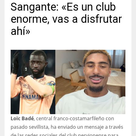
Sangante: «Es un club
enorme, vas a disfrutar
ahí»
NYJ
3
ATL
24
IND
34
MIN
Loïc Badé
, central franco-costamarfileño con
6
pasado sevillista, ha enviado un mensaje a través
de las redes sociales del club nervionense para