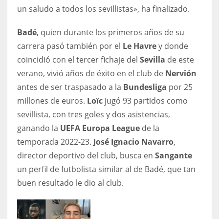
un saludo a todos los sevillistas», ha finalizado.
17
Badé
, quien durante los primeros años de su
DAL
carrera pasó también por el
Le Havre
y donde
22
coincidió con el tercer fichaje del
Sevilla
de este
verano, vivió años de éxito en el club de
Nervión
WSH
antes de ser traspasado a la
Bundesliga
por 25
26
millones de euros.
Loïc
jugó 93 partidos como
sevillista, con tres goles y dos asistencias,
ganando la
UEFA Europa League
de la
temporada 2022-23.
José Ignacio Navarro
,
director deportivo del club, busca en
Sangante
un perfil de futbolista similar al de Badé, que tan
buen resultado le dio al club.