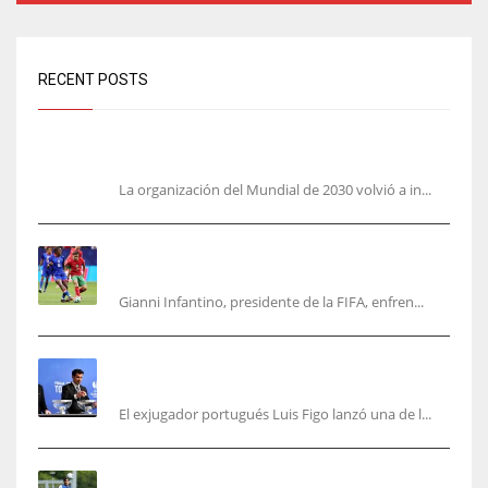
RECENT POSTS
Análisis: una parte de España no quiere el Mundial 2030
con Marruecos
La organización del Mundial de 2030 volvió a in...
No jueguen con Infantino: ofreció la final del
Mundial a Marruecos
Gianni Infantino, presidente de la FIFA, enfren...
Se fue con todo: Luis Figo exige salida
inmediata de Infantino de FIFA
El exjugador portugués Luis Figo lanzó una de l...
Jon Martín: «No pienso en si soy joven, pienso