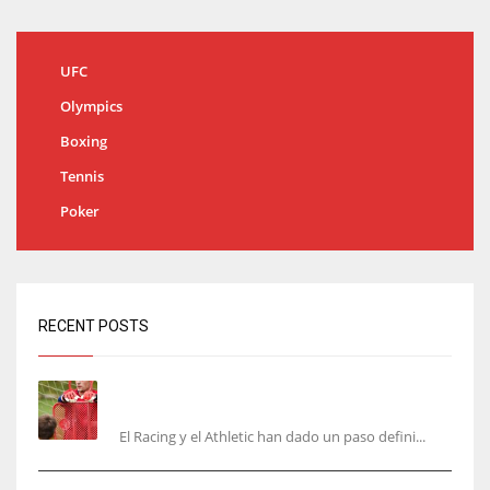
UFC
Olympics
Boxing
Tennis
Poker
RECENT POSTS
El órdago de Chema Aragón deja a punto el
fichaje de Agirrezabala
El Racing y el Athletic han dado un paso defini...