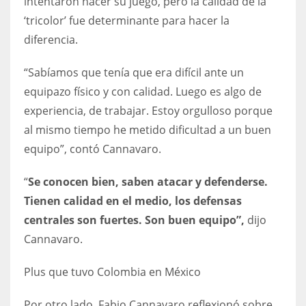
intentaron hacer su juego, pero la calidad de la
DEN
‘tricolor’ fue determinante para hacer la
24
diferencia.
PIT
“Sabíamos que tenía que era difícil ante un
20
equipazo físico y con calidad. Luego es algo de
experiencia, de trabajar. Estoy orgulloso porque
NE
al mismo tiempo he metido dificultad a un buen
16
equipo”, contó Cannavaro.
“
Se conocen bien, saben atacar y defenderse.
OAK
Tienen calidad en el medio, los defensas
19
centrales son fuertes. Son buen equipo”,
dijo
Cannavaro.
NYG
24
Plus que tuvo Colombia en México
MIA
Por otro lado, Fabio Cannavaro reflexionó sobre