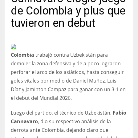
de Colombia y plus que
tuvieron en debut
NYJ
3
Colombia
trabajó contra Uzbekistán para
ATL
demoler la zona defensiva y de a poco lograron
24
perforar el arco de los asiáticos, hasta conseguir
goles vitales por medio de Daniel Muñoz, Luis
IND
Díaz y Jaminton Campaz para ganar con un 3-1 en
34
el debut del Mundial 2026.
MIN
Luego del partido, el técnico de Uzbekistán,
Fabio
Cannavaro
, dio su respectivo análisis de la
6
derrota ante Colombia, dejando claro que