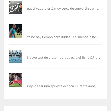
Aguerd, sólo falta el reconocimiento médico
nayef Aguerd está muy cerca de convertirse en l...
Corberán pide un central titular por delante de
Tárrega y De Haas
Ya no hay tiempo para dudas. O al menos, éste v...
El Elche cierra la pretemporada con victoria
Nuevo test de pretemporada para el Elche C.F. y...
El mercado del ‘gol naciente’: Asia conquista
Europa
Dejó de ser una apuesta exótica. Durante años, ...