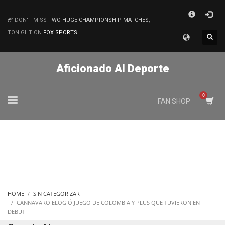
×
DON'T MISS
TWO HUGE CHAMPIONSHIP MATCHES
,
MATCHES
TONIGHT ON
FOX SPORTS
Aficionado Al Deporte
FAN SHOP
HOME
SIN CATEGORIZAR
CANNAVARO ELOGIÓ JUEGO DE COLOMBIA Y PLUS QUE TUVIERON EN
DEBUT