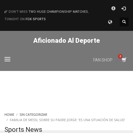
×
DON'T MISS
TWO HUGE CHAMPIONSHIP MATCHES
,
MATCHES
TONIGHT ON
FOX SPORTS
Aficionado Al Deporte
FAN SHOP
HOME
SIN CATEGORIZAR
FAMILIA DE MESSI, SOBRE SU PADRE JORGE: ‘ES UNA SITUACIÓN DE SALUD’
Sports News