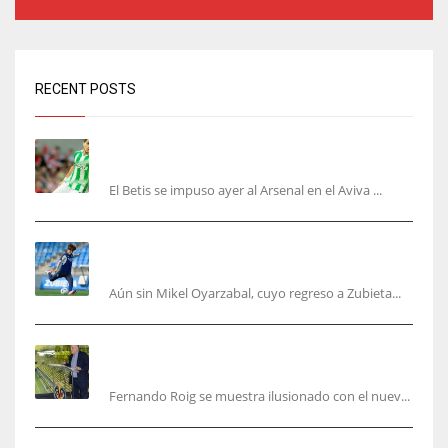
RECENT POSTS
Bartra: «Tenemos muchas ganas de lo que creo
puede ser un gran año»
El Betis se impuso ayer al Arsenal en el Aviva ...
Kubo, la gran atracción de la Real en los
amistosos de este fin de semana en Colonia
Aún sin Mikel Oyarzabal, cuyo regreso a Zubieta...
Fernando Roig: “Tenemos que marcarnos el
objetivo de un tercer año en Champions”
Fernando Roig se muestra ilusionado con el nuev...