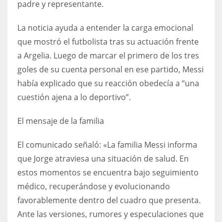
padre y representante.
DEN
24
La noticia ayuda a entender la carga emocional
que mostró el futbolista tras su actuación frente
PIT
a Argelia. Luego de marcar el primero de los tres
20
goles de su cuenta personal en ese partido, Messi
había explicado que su reacción obedecía a “una
NE
cuestión ajena a lo deportivo”.
16
El mensaje de la familia
OAK
El comunicado señaló: «La familia Messi informa
19
que Jorge atraviesa una situación de salud. En
estos momentos se encuentra bajo seguimiento
NYG
médico, recuperándose y evolucionando
24
favorablemente dentro del cuadro que presenta.
Ante las versiones, rumores y especulaciones que
MIA