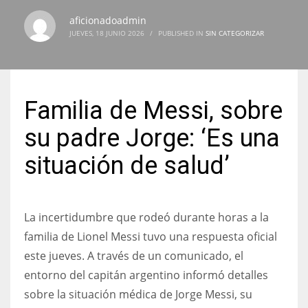
aficionadoadmin
JUEVES, 18 JUNIO 2026
/
PUBLISHED IN
SIN CATEGORIZAR
NYJ
3
Familia de Messi, sobre
ATL
su padre Jorge: ‘Es una
24
situación de salud’
IND
34
La incertidumbre que rodeó durante horas a la
familia de Lionel Messi tuvo una respuesta oficial
MIN
este jueves. A través de un comunicado, el
6
entorno del capitán argentino informó detalles
sobre la situación médica de Jorge Messi, su