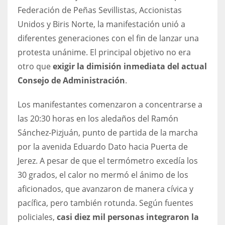
DEN
Federación de Peñas Sevillistas, Accionistas
24
Unidos y Biris Norte, la manifestación unió a
diferentes generaciones con el fin de lanzar una
PIT
protesta unánime. El principal objetivo no era
20
otro que
exigir la dimisión inmediata del actual
Consejo de Administración
.
NE
Los manifestantes comenzaron a concentrarse a
16
las 20:30 horas en los aledaños del Ramón
Sánchez-Pizjuán, punto de partida de la marcha
OAK
por la avenida Eduardo Dato hacia Puerta de
19
Jerez. A pesar de que el termómetro excedía los
30 grados, el calor no mermó el ánimo de los
NYG
aficionados, que avanzaron de manera cívica y
24
pacífica, pero también rotunda. Según fuentes
policiales,
casi diez mil personas integraron la
MIA