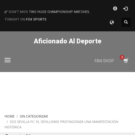
×
DON'T MISS
TWO HUGE CHAMPIONSHIP MATCHES
,
MATCHES
TONIGHT ON
FOX SPORTS
Aficionado Al Deporte
FAN SHOP
HOME
SIN CATEGORIZAR
SOS SEVILLA FC: EL SEVILLISMO PROTAGONIZA UNA MANIFESTACIÓN
HISTÓRICA