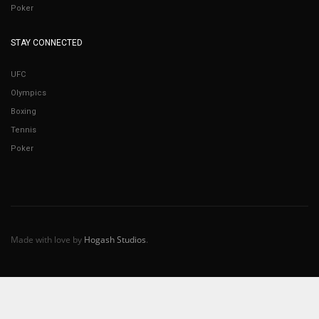
Poker
STAY CONNECTED
UFC
Olympics
Boxing
Tennis
Poker
Made with love by
Hogash Studios
.