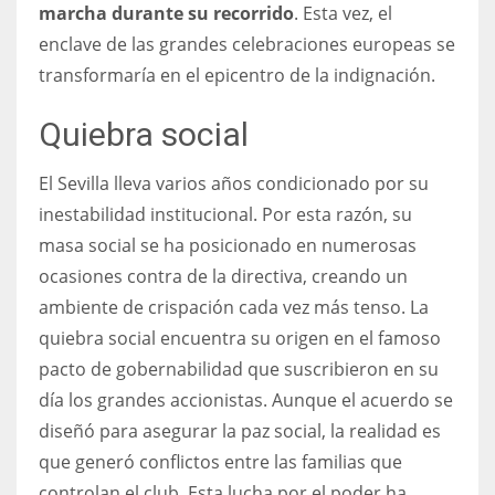
marcha durante su recorrido
. Esta vez, el
17
enclave de las grandes celebraciones europeas se
transformaría en el epicentro de la indignación.
DAL
Quiebra social
22
El Sevilla lleva varios años condicionado por su
WSH
inestabilidad institucional. Por esta razón, su
26
masa social se ha posicionado en numerosas
ocasiones contra de la directiva, creando un
ambiente de crispación cada vez más tenso. La
quiebra social encuentra su origen en el famoso
pacto de gobernabilidad que suscribieron en su
día los grandes accionistas. Aunque el acuerdo se
diseñó para asegurar la paz social, la realidad es
que generó conflictos entre las familias que
controlan el club. Esta lucha por el poder ha