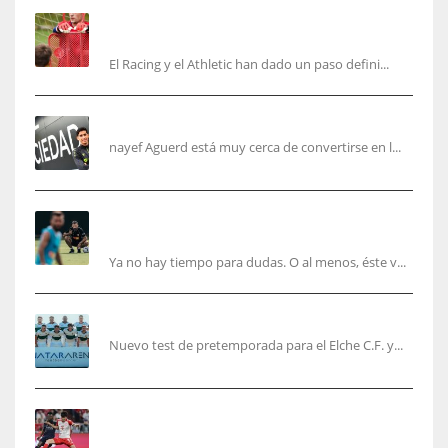
El órdago de Chema Aragón deja a punto el
fichaje de Agirrezabala
El Racing y el Athletic han dado un paso defini...
Aguerd, sólo falta el reconocimiento médico
nayef Aguerd está muy cerca de convertirse en l...
Corberán pide un central titular por delante de
Tárrega y De Haas
Ya no hay tiempo para dudas. O al menos, éste v...
El Elche cierra la pretemporada con victoria
Nuevo test de pretemporada para el Elche C.F. y...
El mercado del ‘gol naciente’: Asia conquista
Europa