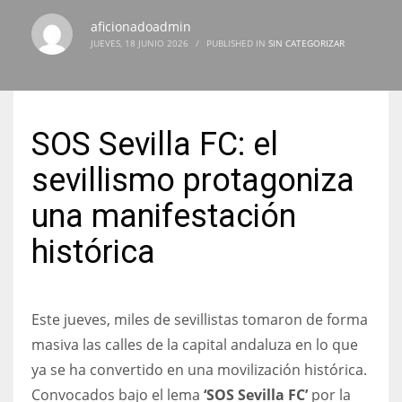
aficionadoadmin
JUEVES, 18 JUNIO 2026
/
PUBLISHED IN
SIN CATEGORIZAR
NYJ
3
SOS Sevilla FC: el
ATL
sevillismo protagoniza
24
una manifestación
histórica
IND
34
Este jueves, miles de sevillistas tomaron de forma
MIN
masiva las calles de la capital andaluza en lo que
6
ya se ha convertido en una movilización histórica.
Convocados bajo el lema
‘SOS Sevilla FC’
por la