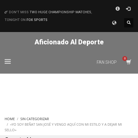
×
DON'T MISS
TWO HUGE CHAMPIONSHIP MATCHES
,
MATCHES
TONIGHT ON
FOX SPORTS
Aficionado Al Deporte
FAN SHOP
HOME
SIN CATEGORIZAR
«YO SOY BEÑAT SAN JOSÉ Y VENGO AQUÍ CON MI ESTILO Y A DEJAR MI
SELLO»