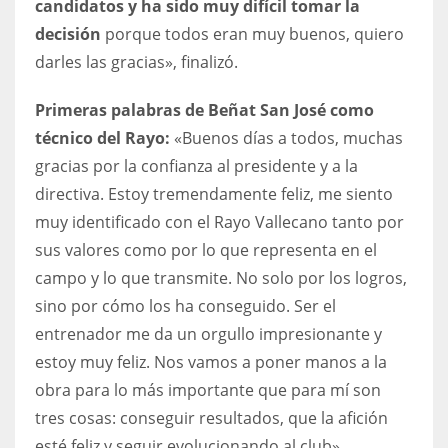
candidatos y ha sido muy difícil tomar la
17
decisión
porque todos eran muy buenos, quiero
darles las gracias», finalizó.
DAL
Primeras palabras de Beñat San José como
22
técnico del Rayo:
«Buenos días a todos, muchas
gracias por la confianza al presidente y a la
WSH
directiva. Estoy tremendamente feliz, me siento
26
muy identificado con el Rayo Vallecano tanto por
sus valores como por lo que representa en el
campo y lo que transmite. No solo por los logros,
sino por cómo los ha conseguido. Ser el
entrenador me da un orgullo impresionante y
estoy muy feliz. Nos vamos a poner manos a la
obra para lo más importante que para mí son
tres cosas: conseguir resultados, que la afición
esté feliz y seguir evolucionando al club».