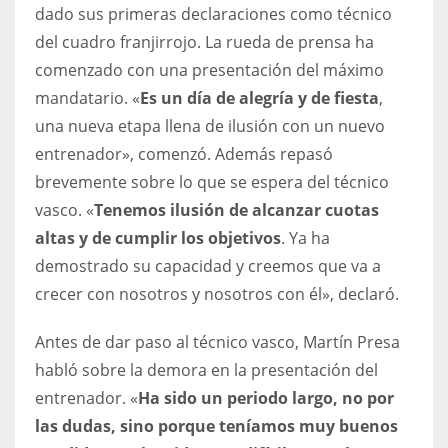
DEN
dado sus primeras declaraciones como técnico
24
del cuadro franjirrojo. La rueda de prensa ha
comenzado con una presentación del máximo
PIT
mandatario. «
Es un día de alegría y de fiesta
,
20
una nueva etapa llena de ilusión con un nuevo
entrenador», comenzó. Además repasó
brevemente sobre lo que se espera del técnico
NE
vasco. «
Tenemos ilusión de alcanzar cuotas
16
altas y de cumplir los objetivos
. Ya ha
demostrado su capacidad y creemos que va a
OAK
crecer con nosotros y nosotros con él», declaró.
19
Antes de dar paso al técnico vasco, Martín Presa
NYG
habló sobre la demora en la presentación del
24
entrenador. «
Ha sido un periodo largo, no por
las dudas, sino porque teníamos muy buenos
MIA