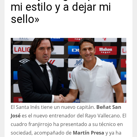
mi estilo y a dejar mi
sello»
NYJ
3
ATL
24
IND
34
El Santa Inés tiene un nuevo capitán.
Beñat San
MIN
José
es el nuevo entrenador del Rayo Vallecano. El
6
cuadro franjirrojo ha presentado a su técnico en
sociedad, acompañado de
Martín Presa
y ya ha