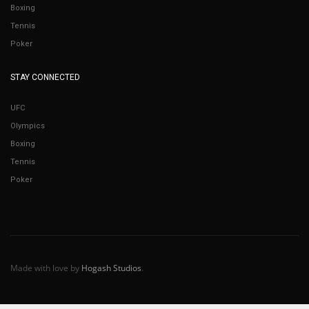
Boxing
Tennis
Poker
STAY CONNECTED
UFC
Olympics
Boxing
Tennis
Poker
Made with love by
Hogash Studios
.