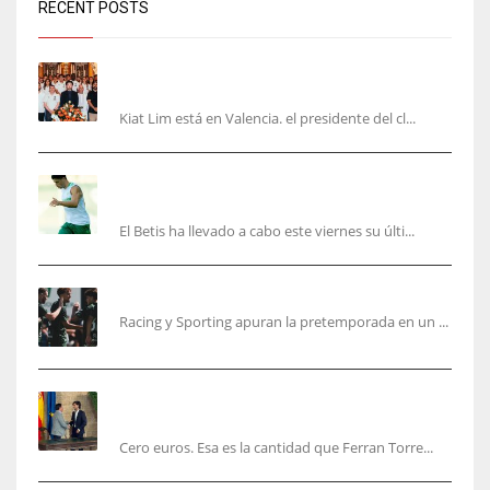
RECENT POSTS
Kiat Lim visita el nuevo Mestalla y la Basílica
junto a la plantilla
Kiat Lim está en Valencia. el presidente del cl...
Cucho, Fidalgo y Marc Roca, en la lista para
recibir al Bournemouth
El Betis ha llevado a cabo este viernes su últi...
El Racing deja atrás las malas sensaciones
Racing y Sporting apuran la pretemporada en un ...
Ferran Torres será gratis total para los
valencianos
Cero euros. Esa es la cantidad que Ferran Torre...