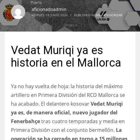
aficionadoadmin
VIERNES, 19 JUNIO 2026
/
PUBLISHED IN
SIN CATEGORIZAR
NYJ
3
Vedat Muriqi ya es
ATL
historia en el Mallorca
24
Ya no hay vuelta de hoja: la historia del máximo
IND
artillero en Primera División del RCD Mallorca se
34
ha acabado. El delantero kosovar
Vedat Muriqi
ya es, de manera oficial, nuevo jugador del
MIN
Fenerbahçe
tras cuatro temporadas y media en
6
Primera División con el conjunto bermellón.
La
operación se ha cerrado en torno a 15 millones