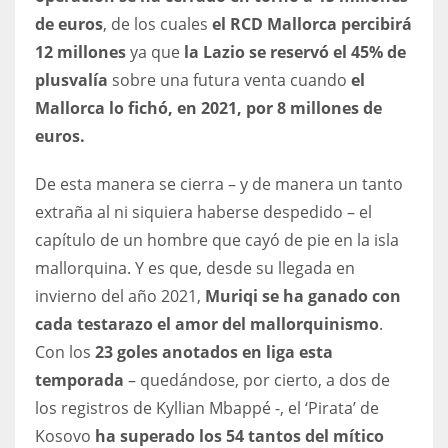
DEN
de euros
, de los cuales
el RCD Mallorca percibirá
24
12 millones
ya que
la Lazio se reservó el 45% de
plusvalía
sobre una futura venta cuando
el
PIT
Mallorca lo fichó, en 2021, por 8 millones de
20
euros.
De esta manera se cierra – y de manera un tanto
NE
extraña al ni siquiera haberse despedido – el
16
capítulo de un hombre que cayó de pie en la isla
mallorquina. Y es que, desde su llegada en
OAK
invierno del año 2021,
Muriqi se ha ganado con
19
cada testarazo el amor del mallorquinismo
.
Con los
23 goles anotados en liga esta
NYG
temporada
– quedándose, por cierto, a dos de
24
los registros de Kyllian Mbappé -, el ‘Pirata’ de
Kosovo
ha superado los 54 tantos del mítico
MIA