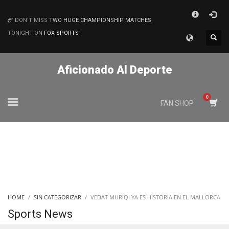
×
DON'T MISS
TWO HUGE CHAMPIONSHIP MATCHES
,
MATCHES
TONIGHT ON
FOX SPORTS
Aficionado Al Deporte
FAN SHOP
HOME
SIN CATEGORIZAR
VEDAT MURIQI YA ES HISTORIA EN EL MALLORCA
Sports News