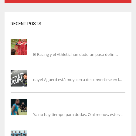
RECENT POSTS
El órdago de Chema Aragón deja a punto el
fichaje de Agirrezabala
El Racing y el Athletic han dado un paso defini...
Aguerd, sólo falta el reconocimiento médico
nayef Aguerd está muy cerca de convertirse en l...
Corberán pide un central titular por delante de
Tárrega y De Haas
Ya no hay tiempo para dudas. O al menos, éste v...
El Elche cierra la pretemporada con victoria