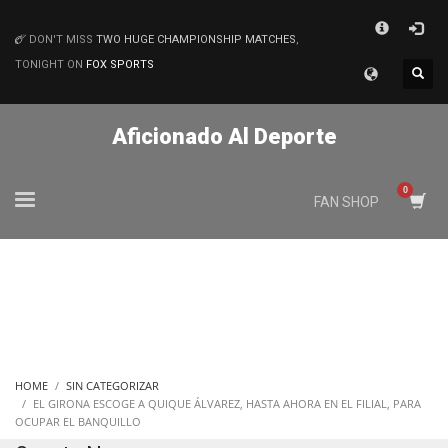
×
DON'T MISS
TWO HUGE CHAMPIONSHIP MATCHES
,
MATCHES
TONIGHT ON
FOX SPORTS
Aficionado Al Deporte
FAN SHOP
HOME
SIN CATEGORIZAR
EL GIRONA ESCOGE A QUIQUE ÁLVAREZ, HASTA AHORA EN EL FILIAL, PARA
OCUPAR EL BANQUILLO