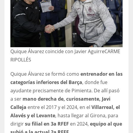
17
DAL
22
WSH
Quique Álvarez coincide con Javier Aguirre
CARME
RIPOLLÉS
26
Quique Álvarez se formó como
entrenador en las
categorías inferiores del Barça
, donde fue
ayudante precisamente de Pimienta. De allí pasó
a ser
mano derecha de, curiosamente, Javi
Calleja
entre el 2017 y el 2024, en el
Villarreal, el
Alavés y el Levante
, hasta llegar al Girona, para
dirigir
su filial en 3a RFEF
en 2024,
equipo al que
subió a la actual 2a RFEF
.