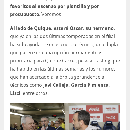
DEN
favoritos al ascenso por plantilla y por
24
presupuesto
. Veremos.
PIT
Al lado de Quique, estará Oscar, su hermano
,
20
que ya en las dos últimas temporadas en el filial
ha sido ayudante en el cuerpo técnico, una dupla
que parece era una opción permanente y
NE
prioritaria para Quique Cárcel, pese al casting que
16
ha habido en las últimas semanas y los rumores
que han acercado a la órbita gerundense a
OAK
técnicos como
Javi Calleja, García Pimienta,
19
Lisci
, entre otros.
NYG
24
MIA