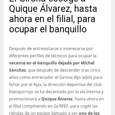
Quique Álvarez, hasta
ahora en el filial, para
ocupar el banquillo
NYJ
3
ATL
Después de entrevistarse o interesarse por
diferentes perfiles de técnicos para ocupar la
24
vacante en el banquillo dejada por Míchel
Sánchez
, que después de descender tras cinco
IND
años como entrenador el Girona dijo adiós para
34
fichar por el Ajax, la dirección deportiva del club
blanquirrojo se ha decantado por la vía interna y
MIN
promocionará a
Quique Álvarez
, hasta ahora en
6
el filial compitiendo en 2a RFEF, para coger las
riendas de un equipo llamado a ser
uno de los