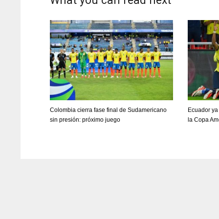
What you can read next
Colombia cierra fase final de Sudamericano
Ecuador ya
sin presión: próximo juego
la Copa Am
DAL
DAL
22
22