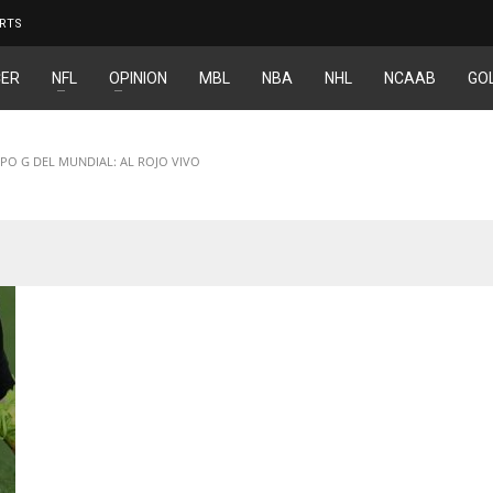
RTS
ER
NFL
OPINION
MBL
NBA
NHL
NCAAB
GO
PO G DEL MUNDIAL: AL ROJO VIVO