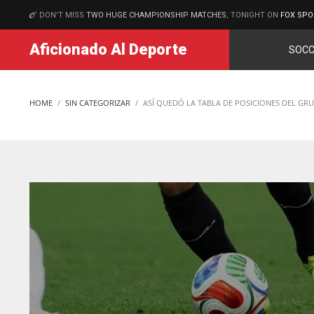
DON'T MISS
TWO HUGE CHAMPIONSHIP MATCHES
, TONIGHT ON
FOX SPO
MATCHES
Aficionado Al Deporte
SOCC
HOME
SIN CATEGORIZAR
ASÍ QUEDÓ LA TABLA DE POSICIONES DEL GRU