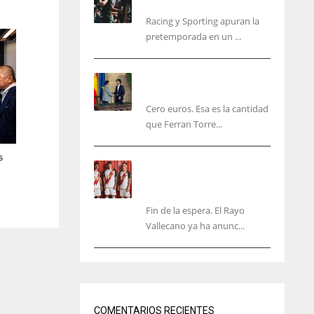
malas sensaciones
Racing y Sporting apuran la
pretemporada en un ...
Ferran Torres será gratis
total para los valencianos
Cero euros. Esa es la cantidad
que Ferran Torre...
s
El Rayo Vallecano anuncia
su primera equipación de
la 26/27… sin franja
Fin de la espera. El Rayo
Vallecano ya ha anunc...
IND
NYJ
34
3
COMENTARIOS RECIENTES