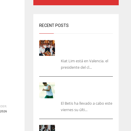
RECENT POSTS
Kiat Lim visita el nuevo
Mestalla y la Basílica junto
a la plantilla
Kiat Lim está en Valencia. el
presidente del cl...
Cucho, Fidalgo y Marc
Roca, en la lista para
recibir al Bournemouth
El Betis ha llevado a cabo este
DER:
viernes su últi...
2026
El Racing deja atrás las