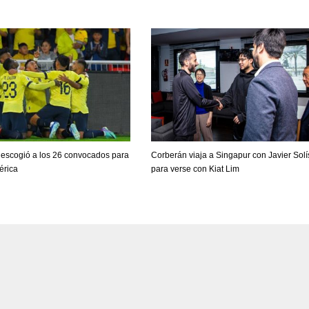
 escogió a los 26 convocados para
Corberán viaja a Singapur con Javier Solí
érica
para verse con Kiat Lim
DEN
NE
NYG
24
16
24