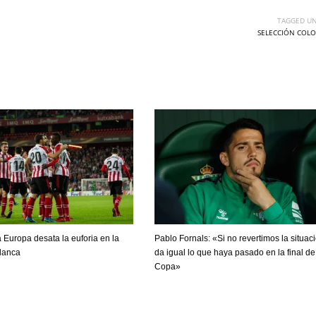
TAGGED UN
SELECCIÓN COLO
a Europa desata la euforia en la
Pablo Fornals: «Si no revertimos la situaci
blanca
da igual lo que haya pasado en la final de
Copa»
IND
DEN
NE
34
24
16