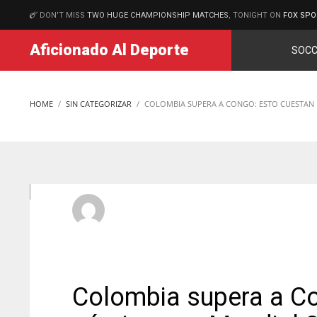
DON'T MISS
TWO HUGE CHAMPIONSHIP MATCHES
, TONIGHT ON
FOX SPO
MATCHES
Aficionado Al Deporte
SOCC
HOME
SIN CATEGORIZAR
COLOMBIA SUPERA A CONGO: ESTO CUESTAN 
aficionadoadmin
MARTES, 23 JUNIO 2026
/
PUBLISHED IN
SIN CATEGORIZ
Colombia supera a Co