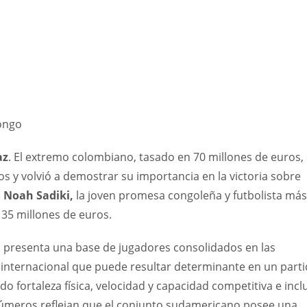
ongo
az
. El extremo colombiano, tasado en 70 millones de euros,
os y volvió a demostrar su importancia en la victoria sobre
e
Noah Sadiki,
la joven promesa congoleña y futbolista más
s 35 millones de euros.
 presenta una base de jugadores consolidados en las
a internacional que puede resultar determinante en un part
 fortaleza física, velocidad y capacidad competitiva e incl
 números reflejan que el conjunto sudamericano posee una