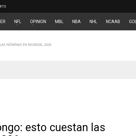
RTS
ER
NFL
OPINION
MBL
NBA
NHL
NCAAB
GO
LAS NÓMINAS EN MUNDIAL 2026
AR
ngo: esto cuestan las