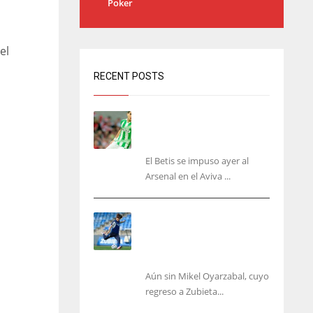
Poker
el
RECENT POSTS
Bartra: «Tenemos muchas
ganas de lo que creo puede
ser un gran año»
El Betis se impuso ayer al
Arsenal en el Aviva ...
Kubo, la gran atracción de
la Real en los amistosos de
este fin de semana en
Colonia
Aún sin Mikel Oyarzabal, cuyo
regreso a Zubieta...