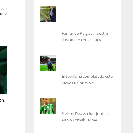
Fernando Roig: “Tenemos
DER:
que marcarnos el objetivo
MBIA
de un tercer año en
Champions”
Fernando Roig se muestra
ilusionado con el nuev...
El Sevilla sigue con su
puesta a punto mientras
acelera en el mercado
El Sevilla ha completado este
jueves un nuevo e...
Nelson Deossa cambia el
ón,
guión
Nelson Deossa fue, junto a
NYG
DAL
Pablo Fornals, el me...
24
22