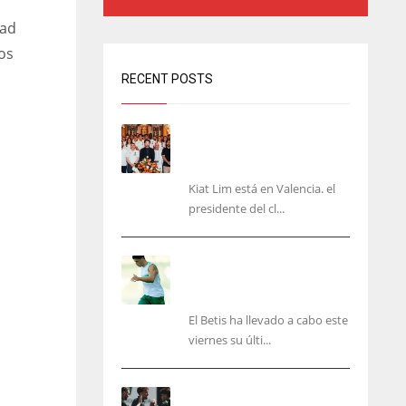
dad
los
RECENT POSTS
Kiat Lim visita el nuevo
Mestalla y la Basílica junto
a la plantilla
Kiat Lim está en Valencia. el
presidente del cl...
Cucho, Fidalgo y Marc
Roca, en la lista para
recibir al Bournemouth
El Betis ha llevado a cabo este
viernes su últi...
El Racing deja atrás las