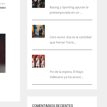
malas sensaciones
DER:
Racing y Sporting apuran la
MBIA
pretemporada en un ...
Ferran Torres será gratis
total para los valencianos
Cero euros. Esa es la cantidad
que Ferran Torre...
El Rayo Vallecano anuncia
su primera equipación de
la 26/27… sin franja
Fin de la espera. El Rayo
Vallecano ya ha anunc...
IND
NYJ
34
3
COMENTARIOS RECIENTES