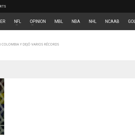
RTS
ER
NFL
OPINION
MBL
NBA
NHL
NCAAB
GO
 COLOMBIA Y DEJÓ VARIOS RÉCORDS