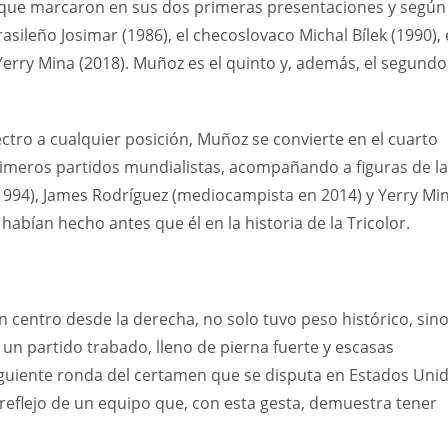
o que marcaron en sus dos primeras presentaciones y según
sileño Josimar (1986), el checoslovaco Michal Bílek (1990), 
Yerry Mina (2018). Muñoz es el quinto y, además, el segundo
ectro a cualquier posición, Muñoz se convierte en el cuarto
imeros partidos mundialistas, acompañando a figuras de la
 1994), James Rodríguez (mediocampista en 2014) y Yerry Mi
 habían hecho antes que él en la historia de la Tricolor.
n centro desde la derecha, no solo tuvo peso histórico, sin
n partido trabado, lleno de pierna fuerte y escasas
 siguiente ronda del certamen que se disputa en Estados Uni
l reflejo de un equipo que, con esta gesta, demuestra tener