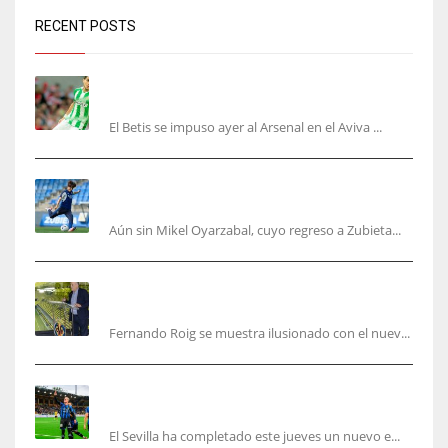
RECENT POSTS
Bartra: «Tenemos muchas ganas de lo que creo
puede ser un gran año»
El Betis se impuso ayer al Arsenal en el Aviva ...
Kubo, la gran atracción de la Real en los
amistosos de este fin de semana en Colonia
Aún sin Mikel Oyarzabal, cuyo regreso a Zubieta...
Fernando Roig: “Tenemos que marcarnos el
objetivo de un tercer año en Champions”
Fernando Roig se muestra ilusionado con el nuev...
El Sevilla sigue con su puesta a punto mientras
acelera en el mercado
El Sevilla ha completado este jueves un nuevo e...