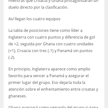
mientras que Croacia y Ghana protagonizarán un
DEN
duelo directo por la clasificación.
24
Así llegan los cuatro equipos
PIT
20
La tabla de posiciones tiene como líder a
Inglaterra con cuatro puntos y diferencia de gol
de +2, seguida por Ghana con cuatro unidades
NE
(+1), Croacia con tres (-1) y Panamá sin puntos
16
(-2).
OAK
En principio, Inglaterra aparece como amplio
19
favorito para vencer a Panamá y asegurar el
primer lugar del grupo. Eso dejaría toda la
NYG
atención sobre el enfrentamiento entre croatas y
24
ghaneses.
MIA
Ghana avanzará como segunda del grupo si gana