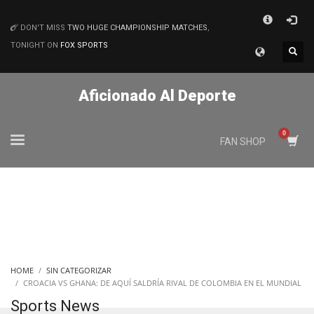
×
DON'T MISS
TWO HUGE CHAMPIONSHIP MATCHES
,
MATCHES
TONIGHT ON
FOX SPORTS
Aficionado Al Deporte
FAN SHOP
HOME
SIN CATEGORIZAR
CROACIA VS GHANA: DE AQUÍ SALDRÍA RIVAL DE COLOMBIA EN EL MUNDIAL
Sports News