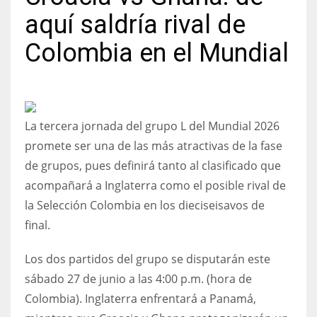
aquí saldría rival de
Colombia en el Mundial
NYJ
3
La tercera jornada del grupo L del Mundial 2026
ATL
promete ser una de las más atractivas de la fase
24
de grupos, pues definirá tanto al clasificado que
acompañará a Inglaterra como el posible rival de
IND
la Selección Colombia en los dieciseisavos de
34
final.
MIN
Los dos partidos del grupo se disputarán este
sábado 27 de junio a las 4:00 p.m. (hora de
6
Colombia). Inglaterra enfrentará a Panamá,