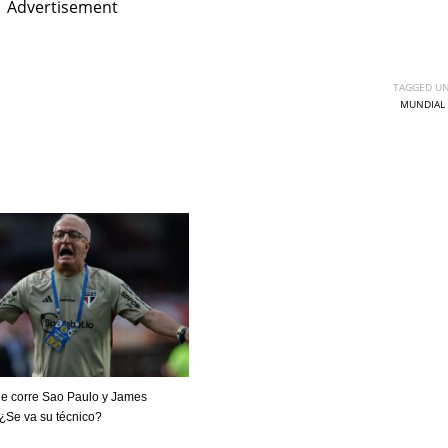
Advertisement
TAGGED UN
MUNDIAL 
DEN
NE
NYG
ue corre Sao Paulo y James
24
16
24
¿Se va su técnico?