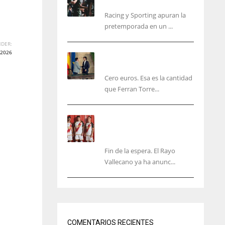
malas sensaciones
Racing y Sporting apuran la
pretemporada en un ...
DER:
2026
Ferran Torres será gratis
total para los valencianos
Cero euros. Esa es la cantidad
que Ferran Torre...
El Rayo Vallecano anuncia
su primera equipación de
la 26/27… sin franja
Fin de la espera. El Rayo
Vallecano ya ha anunc...
IND
NYJ
34
3
COMENTARIOS RECIENTES