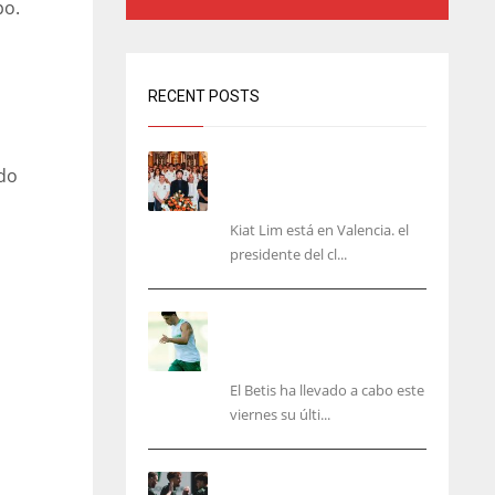
po.
RECENT POSTS
Kiat Lim visita el nuevo
ndo
Mestalla y la Basílica junto
a la plantilla
Kiat Lim está en Valencia. el
presidente del cl...
Cucho, Fidalgo y Marc
Roca, en la lista para
recibir al Bournemouth
El Betis ha llevado a cabo este
viernes su últi...
El Racing deja atrás las