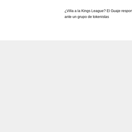
PIT
OAK
MIA
¿Villa a la Kings League? El Guaje respo
20
19
17
ante un grupo de tokenistas