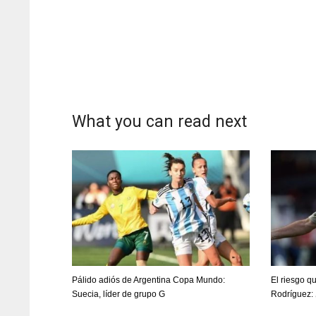
What you can read next
DAL
DAL
Pálido adiós de Argentina Copa Mundo:
El riesgo q
22
22
Suecia, líder de grupo G
Rodríguez: 