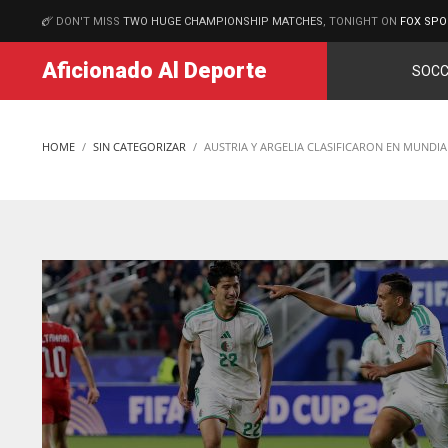
DON'T MISS
TWO HUGE CHAMPIONSHIP MATCHES
, TONIGHT ON
FOX SPO
MATCHES
Aficionado Al Deporte
SOCC
HOME
SIN CATEGORIZAR
AUSTRIA Y ARGELIA CLASIFICARON EN MUNDIA