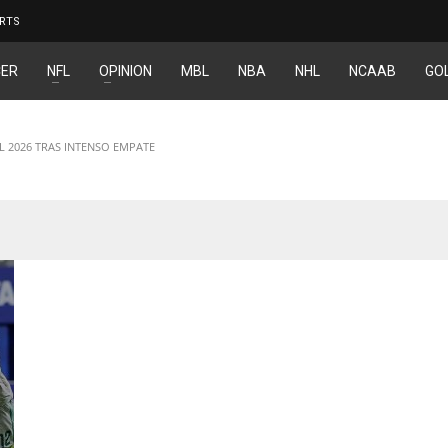
RTS
ER
NFL
OPINION
MBL
NBA
NHL
NCAAB
GO
L 2026 TRAS INTENSO EMPATE