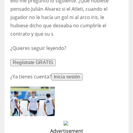
ello me pregunto lo siguiente. ¿Qué hubiese
DEN
pensado Julián Alvarez si el Atleti, cuando el
24
jugador no le hacía un gol ni al arco iris, le
hubiese dicho que deseaba no cumplirle el
PIT
contrato y que su s
20
¿Quieres seguir leyendo?
NE
Regístrate GRATIS
16
¿Ya tienes cuenta?
Inicia sesión
OAK
19
NYG
24
Advertisement
MIA