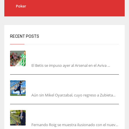
Poker
RECENT POSTS
Bartra: «Tenemos muchas ganas de lo que creo
puede ser un gran año»
El Betis se impuso ayer al Arsenal en el Aviva ...
Kubo, la gran atracción de la Real en los
amistosos de este fin de semana en Colonia
Aún sin Mikel Oyarzabal, cuyo regreso a Zubieta...
Fernando Roig: “Tenemos que marcarnos el
objetivo de un tercer año en Champions”
Fernando Roig se muestra ilusionado con el nuev...