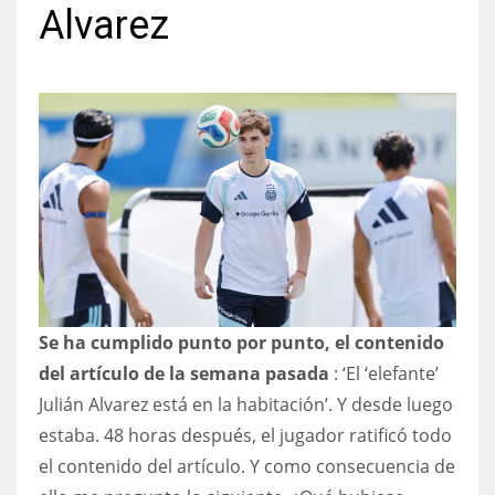
Alvarez
NYJ
3
ATL
24
IND
Se ha cumplido punto por punto, el contenido
34
del artículo de la semana pasada
: ‘El ‘elefante’
MIN
Julián Alvarez está en la habitación’. Y desde luego
estaba. 48 horas después, el jugador ratificó todo
6
el contenido del artículo. Y como consecuencia de