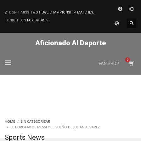
×
DON'T MISS
TWO HUGE CHAMPIONSHIP MATCHES
,
MATCHES
TONIGHT ON
FOX SPORTS
Aficionado Al Deporte
FAN SHOP
HOME
SIN CATEGORIZAR
EL BUROFAX DE MESSI Y EL SUEÑO DE JULIÁN ALVAREZ
Sports News