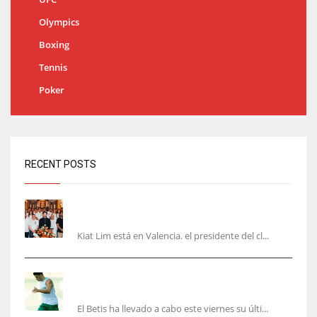
Olympics
Boxing
Tennis
Poker
RECENT POSTS
Kiat Lim visita el nuevo Mestalla y la Basílica
junto a la plantilla
Kiat Lim está en Valencia. el presidente del cl...
Cucho, Fidalgo y Marc Roca, en la lista para
recibir al Bournemouth
El Betis ha llevado a cabo este viernes su últi...