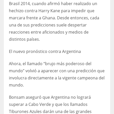
DEN
Brasil 2014, cuando afirmó haber realizado un
24
hechizo contra Harry Kane para impedir que
marcara frente a Ghana. Desde entonces, cada
PIT
una de sus predicciones suele despertar
20
reacciones entre aficionados y medios de
distintos países.
NE
El nuevo pronóstico contra Argentina
16
Ahora, el llamado “brujo más poderoso del
OAK
mundo” volvió a aparecer con una predicción que
19
involucra directamente a la vigente campeona del
mundo.
NYG
Bonsam aseguró que Argentina no logrará
24
superar a Cabo Verde y que los llamados
Tiburones Azules darán una de las grandes
MIA