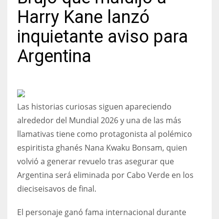
Harry Kane lanzó
inquietante aviso para
Argentina
NYJ
3
ATL
Las historias curiosas siguen apareciendo
24
alrededor del Mundial 2026 y una de las más
llamativas tiene como protagonista al polémico
IND
espiritista ghanés Nana Kwaku Bonsam, quien
34
volvió a generar revuelo tras asegurar que
Argentina será eliminada por Cabo Verde en los
MIN
dieciseisavos de final.
6
El personaje ganó fama internacional durante