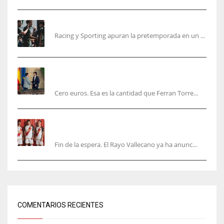
El Racing deja atrás las malas sensaciones
Racing y Sporting apuran la pretemporada en un ...
Ferran Torres será gratis total para los
valencianos
Cero euros. Esa es la cantidad que Ferran Torre...
El Rayo Vallecano anuncia su primera
equipación de la 26/27… sin franja
Fin de la espera. El Rayo Vallecano ya ha anunc...
COMENTARIOS RECIENTES