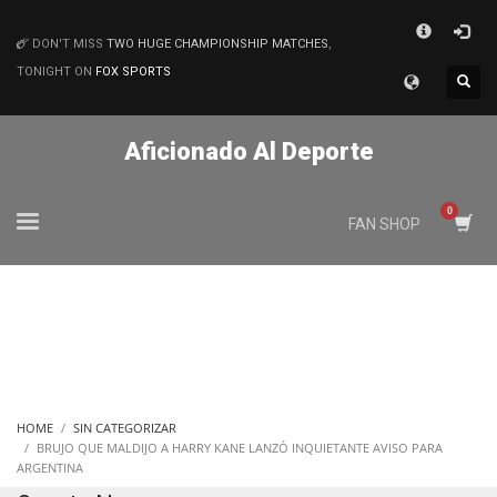
×
DON'T MISS
TWO HUGE CHAMPIONSHIP MATCHES
,
MATCHES
TONIGHT ON
FOX SPORTS
Aficionado Al Deporte
FAN SHOP
HOME
SIN CATEGORIZAR
BRUJO QUE MALDIJO A HARRY KANE LANZÓ INQUIETANTE AVISO PARA
ARGENTINA