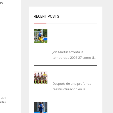
ás
RECENT POSTS
Jon Martín: «No pienso en
si soy joven, pienso en
hacerlo lo mejor posible
pese a mi juventud»
Jon Martín afronta la
temporada 2026-27 como ti...
García Plaza elige a sus
capitanes
Después de una profunda
reestructuración en la ...
DER:
2026
Guedes sera bajá unos días
por una operación de