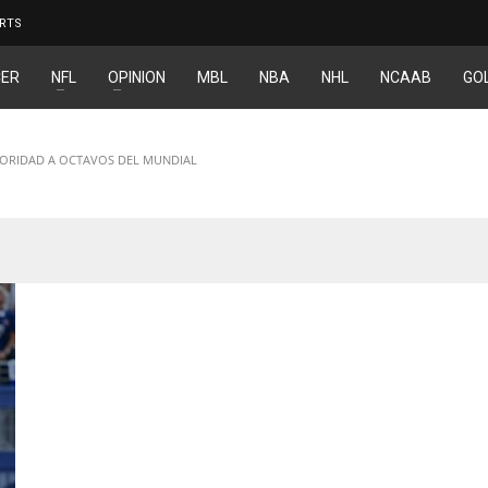
RTS
ER
NFL
OPINION
MBL
NBA
NHL
NCAAB
GO
TORIDAD A OCTAVOS DEL MUNDIAL