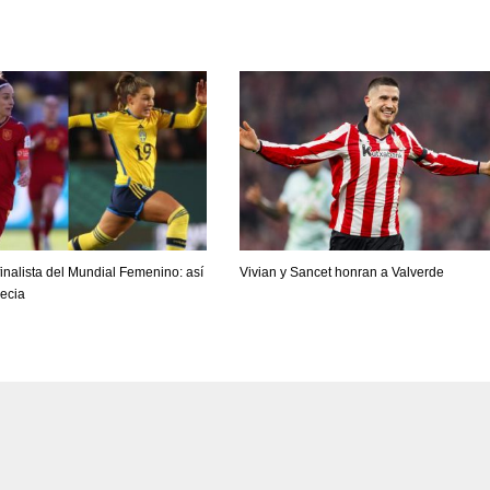
inalista del Mundial Femenino: así
Vivian y Sancet honran a Valverde
uecia
IND
DEN
NE
34
24
16