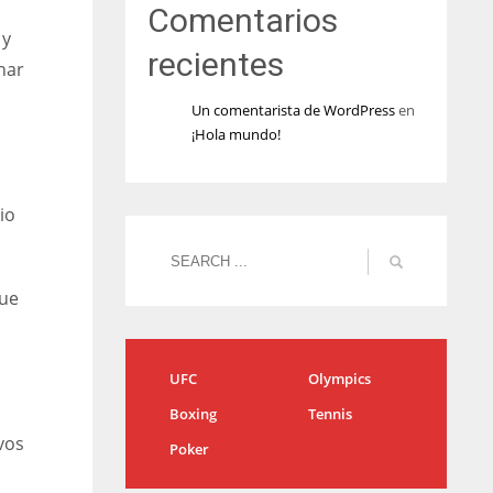
Comentarios
 y
recientes
nar
Un comentarista de WordPress
en
¡Hola mundo!
io
que
UFC
Olympics
Boxing
Tennis
vos
Poker