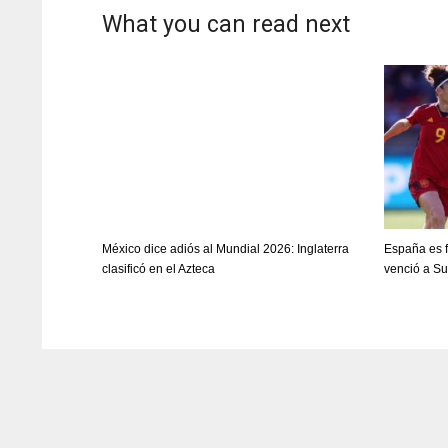
What you can read next
México dice adiós al Mundial 2026: Inglaterra
España es f
clasificó en el Azteca
venció a S
NYJ
NYJ
3
3