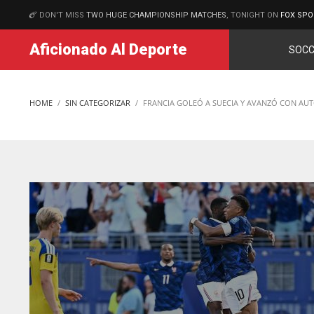
DON'T MISS
TWO HUGE CHAMPIONSHIP MATCHES
, TONIGHT ON
FOX SPO
MATCHES
Aficionado Al Deporte
SOCC
HOME
SIN CATEGORIZAR
FRANCIA GOLEÓ A SUECIA Y AVANZÓ CON AU