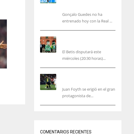
carácter personal no
deportiva
Gonçalo Guedes no ha
entrenado hoy con la Real ...
El Betis rinde homenaje en
Dublín a Patrick O’Connell
El Betis disputará este
miércoles (20:30 horas)...
Foyth supera su enésimo
“infierno”
Juan Foyth se erigió en el gran
protagonista de...
NYG
DAL
24
22
COMENTARIOS RECIENTES