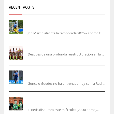
RECENT POSTS
Jon Martín: «No pienso en si soy joven, pienso
en hacerlo lo mejor posible pese a mi juventud»
Jon Martín afronta la temporada 2026-27 como ti...
García Plaza elige a sus capitanes
Después de una profunda reestructuración en la ...
Guedes sera bajá unos días por una operación
de carácter personal no deportiva
Gonçalo Guedes no ha entrenado hoy con la Real ...
El Betis rinde homenaje en Dublín a Patrick
O’Connell
El Betis disputará este miércoles (20:30 horas)...