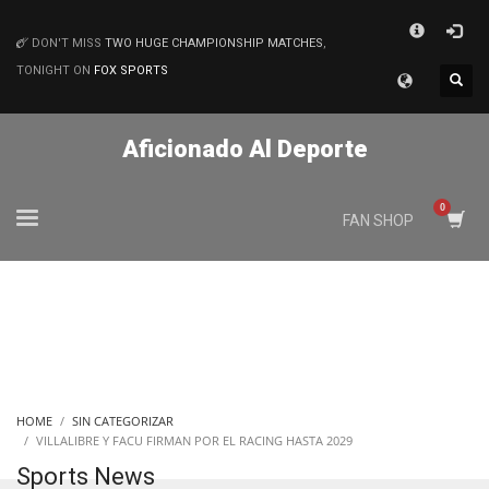
×
DON'T MISS
TWO HUGE CHAMPIONSHIP MATCHES
,
MATCHES
TONIGHT ON
FOX SPORTS
Aficionado Al Deporte
FAN SHOP
HOME
SIN CATEGORIZAR
VILLALIBRE Y FACU FIRMAN POR EL RACING HASTA 2029
Sports News