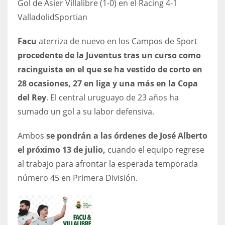
Gol de Asier Villalibre (1-0) en el Racing 4-1
17
Valladolid
Sportian
Facu
aterriza de nuevo en los Campos de Sport
DAL
procedente de la Juventus tras un curso como
22
racinguista en el que se ha vestido de corto en
28 ocasiones, 27 en liga y una más en la Copa
WSH
del Rey
. El central uruguayo de 23 años ha
26
sumado un gol a su labor defensiva.
Ambos
se pondrán a las órdenes de José Alberto
el próximo 13 de julio,
cuando el equipo regrese
al trabajo para afrontar la esperada temporada
número 45 en Primera División.