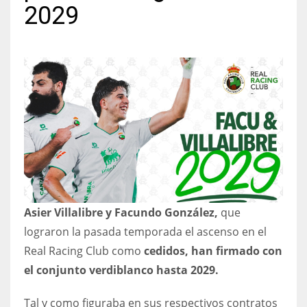
2029
NYJ
3
ATL
24
IND
Asier Villalibre y Facundo González,
que
34
lograron la pasada temporada el ascenso en el
MIN
Real Racing Club como
cedidos, han firmado con
el conjunto verdiblanco hasta 2029.
6
Tal y como figuraba en sus respectivos contratos