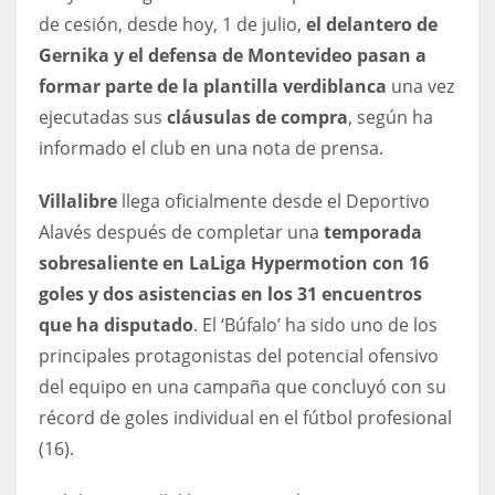
DEN
de cesión, desde hoy, 1 de julio,
el delantero de
24
Gernika y el defensa de Montevideo pasan a
formar parte de la plantilla verdiblanca
una vez
PIT
ejecutadas sus
cláusulas de compra
, según ha
20
informado el club en una nota de prensa.
Villalibre
llega oficialmente desde el Deportivo
NE
Alavés después de completar una
temporada
16
sobresaliente en LaLiga Hypermotion con 16
goles y dos asistencias en los 31 encuentros
OAK
que ha disputado
. El ‘Búfalo’ ha sido uno de los
19
principales protagonistas del potencial ofensivo
del equipo en una campaña que concluyó con su
NYG
récord de goles individual en el fútbol profesional
24
(16).
MIA