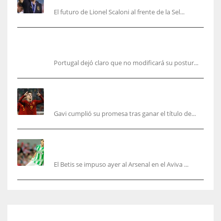
El futuro de Lionel Scaloni al frente de la Sel...
Portugal, firme: mantiene su postura para organizar el
Mundial 2030
Portugal dejó claro que no modificará su postur...
Cucurella y Gavi ya cumplieron sus promesas,
pero faltan varios aún
Gavi cumplió su promesa tras ganar el título de...
Bartra: «Tenemos muchas ganas de lo que creo
puede ser un gran año»
El Betis se impuso ayer al Arsenal en el Aviva ...