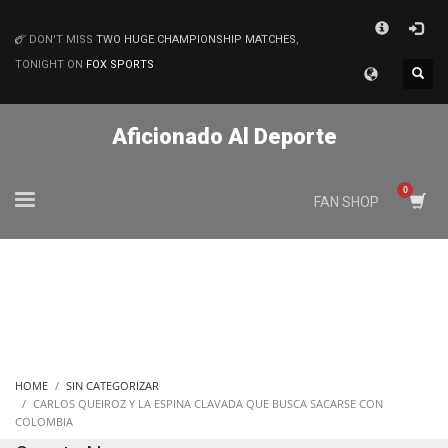
×
DON'T MISS
TWO HUGE CHAMPIONSHIP MATCHES
,
MATCHES
TONIGHT ON
FOX SPORTS
Aficionado Al Deporte
FAN SHOP
HOME
SIN CATEGORIZAR
CARLOS QUEIROZ Y LA ESPINA CLAVADA QUE BUSCA SACARSE CON
COLOMBIA