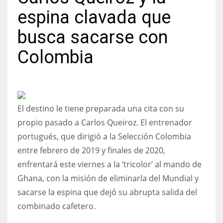
espina clavada que
busca sacarse con
Colombia
NYJ
3
ATL
El destino le tiene preparada una cita con su
24
propio pasado a Carlos Queiroz. El entrenador
portugués, que dirigió a la Selección Colombia
IND
entre febrero de 2019 y finales de 2020,
34
enfrentará este viernes a la ‘tricolor’ al mando de
Ghana, con la misión de eliminarla del Mundial y
MIN
sacarse la espina que dejó su abrupta salida del
6
combinado cafetero.