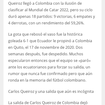
DEN
Queiroz llegó a Colombia con la ilusión de
24
clasificar al Mundial de Catar 2022, pero su ciclo
duró apenas 18 partidos: 9 victorias, 6 empates y
PIT
4 derrotas, con un rendimiento del 59,26%.
20
La gota que rebosó el vaso fue la histórica
goleada 6-1 que Ecuador le propinó a Colombia
NE
en Quito, el 17 de noviembre de 2020. Dos
16
semanas después, fue despedido. Muchos
especularon entonces que el equipo se «paró»
OAK
ante los ecuatorianos para forzar su salida, un
19
rumor que nunca fue confirmado pero que aún
ronda en la memoria del fútbol colombiano.
NYG
Carlos Queiroz y una salida que aún es incógnita
24
La salida de Carlos Queiroz de Colombia dejó
MIA