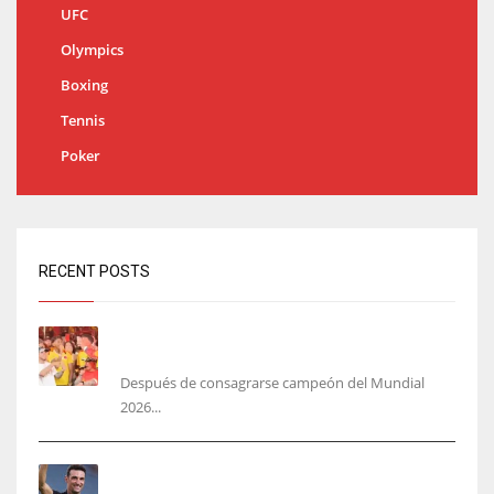
UFC
Olympics
Boxing
Tennis
Poker
RECENT POSTS
Yamal no se quita la camisa de Colombia: ‘más
colombiano que la arepa’
Después de consagrarse campeón del Mundial
2026...
‘Mi plan A, B y C es Scaloni’, En Argentina no
planean cambiar de DT