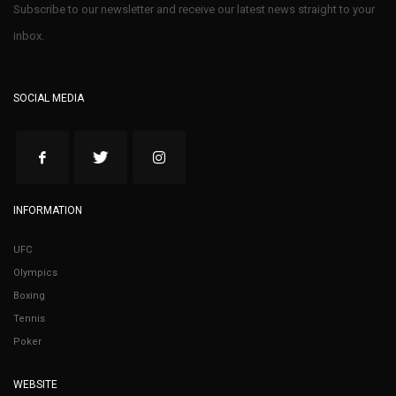
Subscribe to our newsletter and receive our latest news straight to your
inbox.
SOCIAL MEDIA
INFORMATION
UFC
Olympics
Boxing
Tennis
Poker
WEBSITE