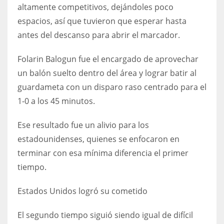
DEN
altamente competitivos, dejándoles poco
24
espacios, así que tuvieron que esperar hasta
antes del descanso para abrir el marcador.
PIT
Folarin Balogun fue el encargado de aprovechar
20
un balón suelto dentro del área y lograr batir al
guardameta con un disparo raso centrado para el
NE
1-0 a los 45 minutos.
16
Ese resultado fue un alivio para los
OAK
estadounidenses, quienes se enfocaron en
19
terminar con esa mínima diferencia el primer
tiempo.
NYG
Estados Unidos logró su cometido
24
El segundo tiempo siguió siendo igual de difícil
MIA