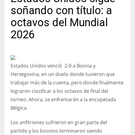
soñando con título: a
octavos del Mundial
2026
NYJ
3
ATL
Estados Unidos venció 2-0 a Bosnia y
24
Herzegovina, en un duelo donde tuvieron que
trabajar más de la cuenta, pero donde finalmente
IND
lograron clasificar a los octavos de final del
34
torneo. Ahora, se enfrentarán a la encopetada
Bélgica.
MIN
6
Los anfitriones sufrieron en gran parte del
partido y los bosnios terminaron siendo