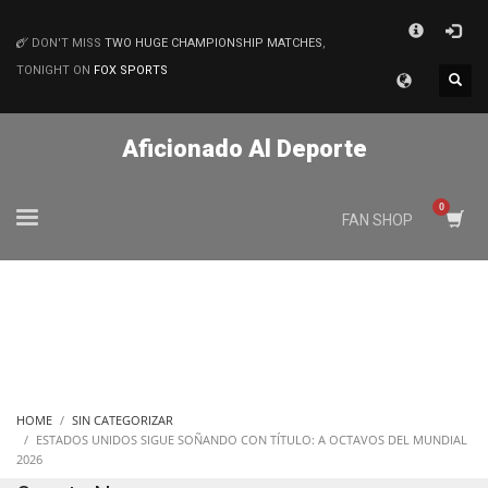
×
DON'T MISS
TWO HUGE CHAMPIONSHIP MATCHES
,
MATCHES
TONIGHT ON
FOX SPORTS
Aficionado Al Deporte
FAN SHOP
HOME
SIN CATEGORIZAR
ESTADOS UNIDOS SIGUE SOÑANDO CON TÍTULO: A OCTAVOS DEL MUNDIAL
2026