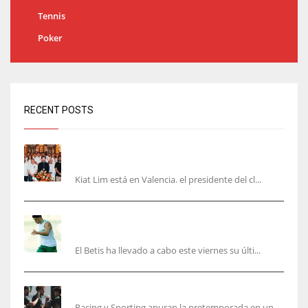
Tennis
Poker
RECENT POSTS
Kiat Lim visita el nuevo Mestalla y la Basílica
junto a la plantilla
Kiat Lim está en Valencia. el presidente del cl...
Cucho, Fidalgo y Marc Roca, en la lista para
recibir al Bournemouth
El Betis ha llevado a cabo este viernes su últi...
El Racing deja atrás las malas sensaciones
Racing y Sporting apuran la pretemporada en un ...