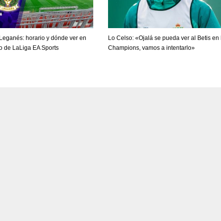
PIT
OAK
MIA
20
19
17
Leganés: horario y dónde ver en
Lo Celso: «Ojalá se pueda ver al Betis en 
do de LaLiga EA Sports
Champions, vamos a intentarlo»