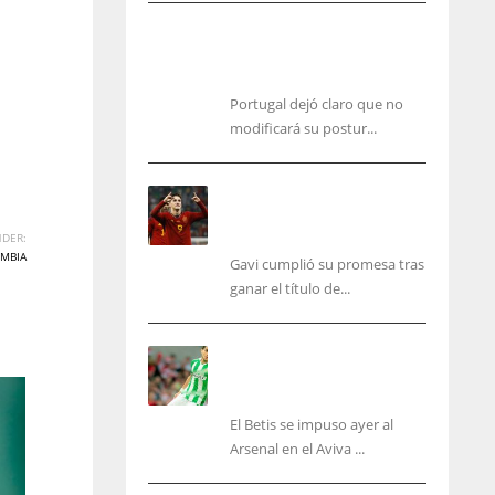
Portugal, firme: mantiene su
postura para organizar el Mundial
2030
Portugal dejó claro que no
modificará su postur...
Cucurella y Gavi ya
cumplieron sus promesas,
pero faltan varios aún
DER:
MBIA
Gavi cumplió su promesa tras
ganar el título de...
Bartra: «Tenemos muchas
ganas de lo que creo puede
ser un gran año»
El Betis se impuso ayer al
IND
NYJ
Arsenal en el Aviva ...
34
3