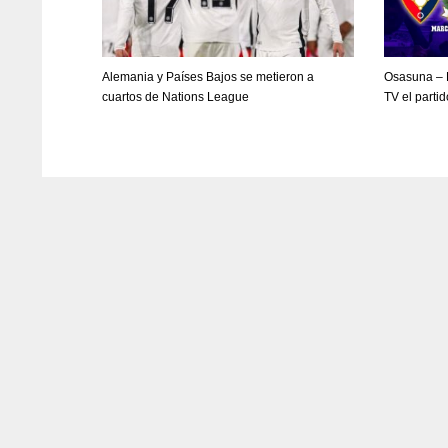
WSH
WSH
26
26
Alemania y Países Bajos se metieron a
Osasuna – 
cuartos de Nations League
TV el parti