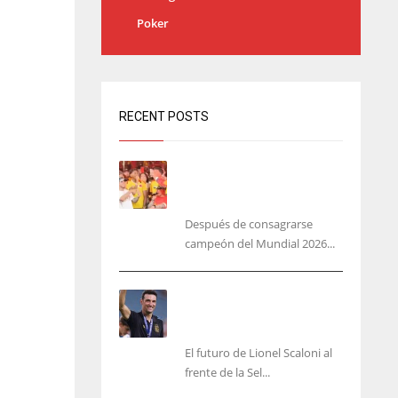
Poker
RECENT POSTS
Yamal no se quita la camisa
de Colombia: ‘más
colombiano que la arepa’
Después de consagrarse
campeón del Mundial 2026...
‘Mi plan A, B y C es Scaloni’,
En Argentina no planean
cambiar de DT
El futuro de Lionel Scaloni al
frente de la Sel...