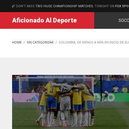
DON'T MISS
TWO HUGE CHAMPIONSHIP MATCHES
, TONIGHT ON
FOX SPO
MATCHES
Aficionado Al Deporte
SOCC
HOME
SIN CATEGORIZAR
COLOMBIA, DE MENOS A MÁS EN INICIO DE E