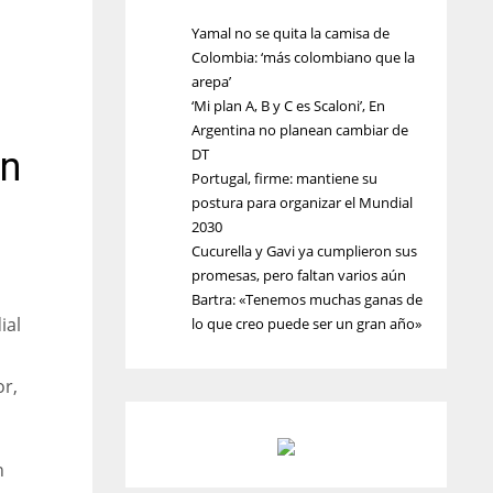
Yamal no se quita la camisa de
Colombia: ‘más colombiano que la
arepa’
‘Mi plan A, B y C es Scaloni’, En
Argentina no planean cambiar de
ón
DT
Portugal, firme: mantiene su
postura para organizar el Mundial
2030
Cucurella y Gavi ya cumplieron sus
promesas, pero faltan varios aún
Bartra: «Tenemos muchas ganas de
ial
lo que creo puede ser un gran año»
or,
n