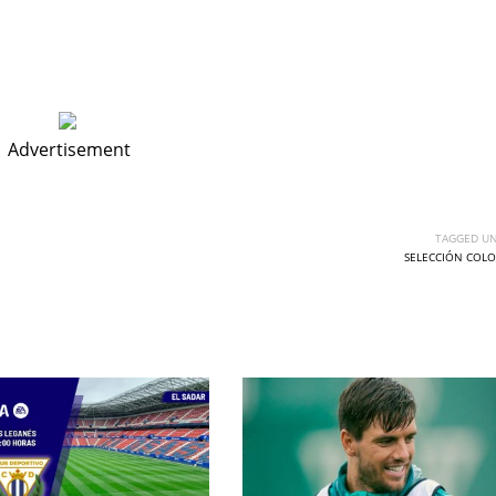
Advertisement
TAGGED UN
SELECCIÓN COLO
DEN
NE
NYG
24
16
24