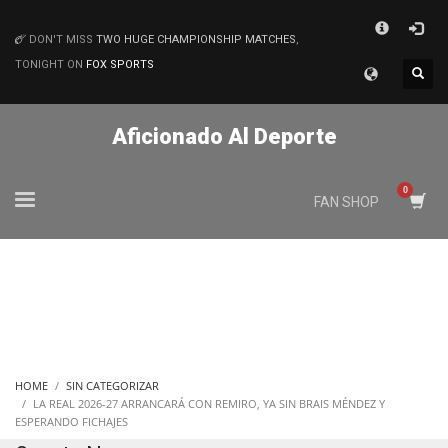
×
DON'T MISS
TWO HUGE CHAMPIONSHIP MATCHES
,
MATCHES
TONIGHT ON
FOX SPORTS
Aficionado Al Deporte
FAN SHOP
HOME
SIN CATEGORIZAR
LA REAL 2026-27 ARRANCARÁ CON REMIRO, YA SIN BRAIS MÉNDEZ Y
ESPERANDO FICHAJES