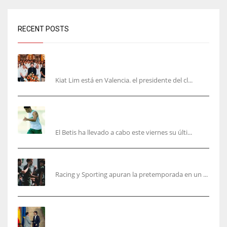
RECENT POSTS
Kiat Lim visita el nuevo Mestalla y la Basílica
junto a la plantilla
Kiat Lim está en Valencia. el presidente del cl...
Cucho, Fidalgo y Marc Roca, en la lista para
recibir al Bournemouth
El Betis ha llevado a cabo este viernes su últi...
El Racing deja atrás las malas sensaciones
Racing y Sporting apuran la pretemporada en un ...
Ferran Torres será gratis total para los
valencianos