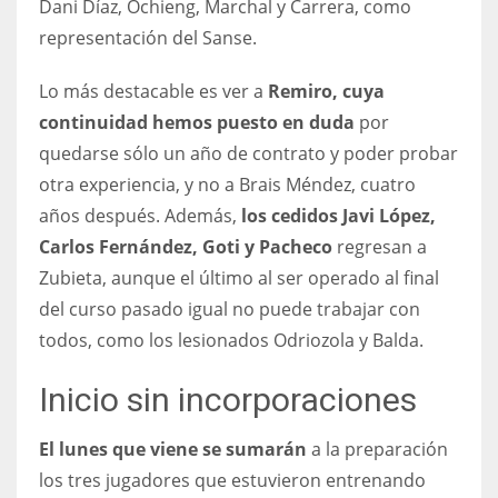
Dani Díaz, Ochieng, Marchal y Carrera, como
17
representación del Sanse.
Lo más destacable es ver a
Remiro, cuya
DAL
continuidad hemos puesto en duda
por
22
quedarse sólo un año de contrato y poder probar
otra experiencia, y no a Brais Méndez, cuatro
WSH
años después. Además,
los cedidos Javi López,
26
Carlos Fernández, Goti y Pacheco
regresan a
Zubieta, aunque el último al ser operado al final
del curso pasado igual no puede trabajar con
todos, como los lesionados Odriozola y Balda.
Inicio sin incorporaciones
El lunes que viene se sumarán
a la preparación
los tres jugadores que estuvieron entrenando