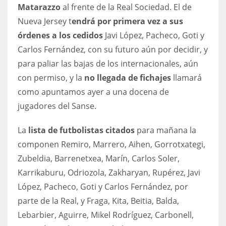
DEN
Matarazzo
al frente de la Real Sociedad. El de
24
Nueva Jersey t
endrá por primera vez a sus
órdenes a los cedidos
Javi López, Pacheco, Goti y
PIT
Carlos Fernández, con su futuro aún por decidir, y
20
para paliar las bajas de los internacionales, aún
con permiso, y la
no llegada de fichajes
llamará
como apuntamos ayer a una docena de
NE
jugadores del Sanse.
16
La
lista de futbolistas citados
para mañana la
OAK
componen Remiro, Marrero, Aihen, Gorrotxategi,
19
Zubeldia, Barrenetxea, Marín, Carlos Soler,
Karrikaburu, Odriozola, Zakharyan, Rupérez, Javi
NYG
López, Pacheco, Goti y Carlos Fernández, por
24
parte de la Real, y Fraga, Kita, Beitia, Balda,
Lebarbier, Aguirre, Mikel Rodríguez, Carbonell,
MIA