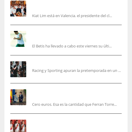
Kiat Lim visita el nuevo Mestalla y la Basílica
junto a la plantilla
Kiat Lim está en Valencia. el presidente del cl...
Cucho, Fidalgo y Marc Roca, en la lista para
recibir al Bournemouth
El Betis ha llevado a cabo este viernes su últi...
El Racing deja atrás las malas sensaciones
Racing y Sporting apuran la pretemporada en un ...
Ferran Torres será gratis total para los
valencianos
Cero euros. Esa es la cantidad que Ferran Torre...
El Rayo Vallecano anuncia su primera
equipación de la 26/27… sin franja