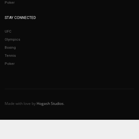
Poker
STAY CONNECTED
UFC
Olympics
Boxing
Tennis
Poker
Made with love by
Hogash Studios
.