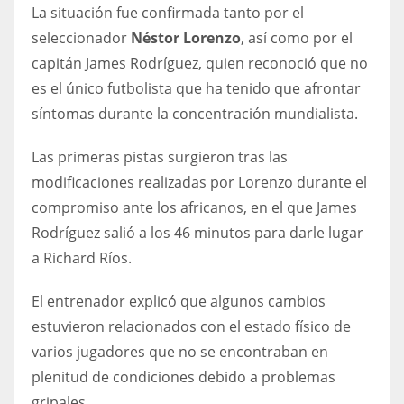
DEN
La situación fue confirmada tanto por el
24
seleccionador
Néstor Lorenzo
, así como por el
capitán James Rodríguez, quien reconoció que no
PIT
es el único futbolista que ha tenido que afrontar
20
síntomas durante la concentración mundialista.
Las primeras pistas surgieron tras las
NE
modificaciones realizadas por Lorenzo durante el
16
compromiso ante los africanos, en el que James
Rodríguez salió a los 46 minutos para darle lugar
OAK
a Richard Ríos.
19
El entrenador explicó que algunos cambios
estuvieron relacionados con el estado físico de
NYG
varios jugadores que no se encontraban en
24
plenitud de condiciones debido a problemas
MIA
gripales.