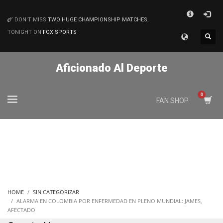
×
DON'T MISS
TWO HUGE CHAMPIONSHIP MATCHES
,
MATCHES
TONIGHT ON
FOX SPORTS
Aficionado Al Deporte
FAN SHOP
HOME
SIN CATEGORIZAR
ALARMA EN COLOMBIA POR ENFERMEDAD EN PLENO MUNDIAL: JAMES,
AFECTADO