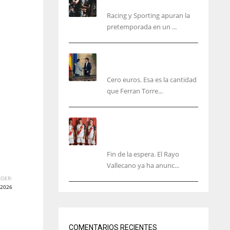
malas sensaciones
Racing y Sporting apuran la
pretemporada en un ...
Ferran Torres será gratis
total para los valencianos
Cero euros. Esa es la cantidad
que Ferran Torre...
El Rayo Vallecano anuncia
su primera equipación de
la 26/27… sin franja
Fin de la espera. El Rayo
Vallecano ya ha anunc...
DER:
2026
IND
NYJ
34
3
COMENTARIOS RECIENTES