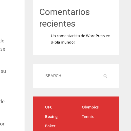
Comentarios
recientes
s
Un comentarista de WordPress
en
del
¡Hola mundo!
ase
 su
 de
UFC
Olympics
Boxing
Tennis
por
Poker