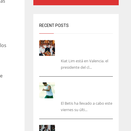
nas
RECENT POSTS
Kiat Lim visita el nuevo
los
Mestalla y la Basílica junto
a la plantilla
Kiat Lim está en Valencia. el
presidente del cl...
ue
Cucho, Fidalgo y Marc
Roca, en la lista para
recibir al Bournemouth
El Betis ha llevado a cabo este
viernes su últi...
El Racing deja atrás las