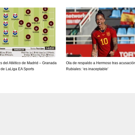
PIT
OAK
MIA
20
19
17
s del Atlético de Madrid – Granada
Ola de respaldo a Hermoso tras acusació
o de LaLiga EA Sports
Rubiales: ‘es inaceptable’