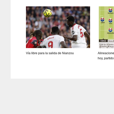
WSH
WSH
26
26
Vía libre para la salida de Nianzou
Alineacione
hoy, partid