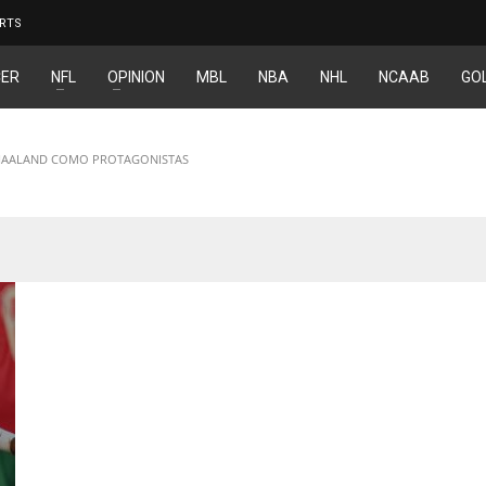
RTS
ER
NFL
OPINION
MBL
NBA
NHL
NCAAB
GO
Y HAALAND COMO PROTAGONISTAS