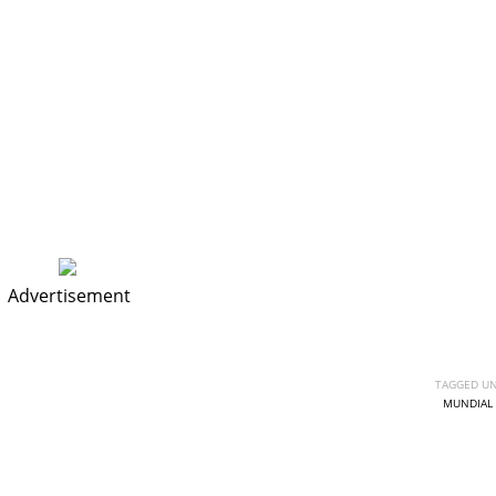
Advertisement
TAGGED UN
MUNDIAL 
DEN
NE
NYG
24
16
24